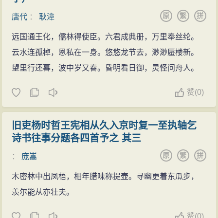
原
繁
拼
唐代
：
耿湋
远国通王化，儒林得使臣。六君成典册，万里奉丝纶。
云水连孤棹，恩私在一身。悠悠龙节去，渺渺蜃楼新。
望里行还暮，波中岁又春。昏明看日御，灵怪问舟人。
赞
(
0)
旧吏杨时哲王宪相从久入京时复一至执轴乞
诗书往事分题各四首予之 其三
原
繁
拼
：
庞嵩
木密林中出凤梧，相年腊味称提壶。寻幽更着东瓜步，
羡尔能从亦壮夫。
赞
(
0)