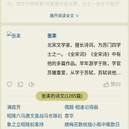
句，却又分明有着“风萧萧兮易水寒，壮士一去兮不复还”
人再放江南时。迄无定论。《离骚》是中国古代诗歌史
的慷慨悲壮，它使得全诗的意境直转而上、宏阔高远。
展开阅读全文 ∨
上最长的一首浪漫主义的政治抒情诗。诗人从自叙身
于是三四两句便水到渠成、一挥而就。虽然“国亡身殒”，
世、品德、理想写起，抒发了自己遭谗被害的苦闷与矛
灰飞烟灭，但那光照后人的爱国精神和彪炳千古的《离
张耒
盾，斥责了楚王昏庸、群小猖獗与朝政日非，表现了诗
骚》绝唱却永远不会消亡。
北宋文学家，擅长诗词，为苏门四学
人坚持“美政”理想，抨击黑暗现实，不与邪恶势力同流合
士之一。《全宋词》《全宋诗》中有
污的斗争精神和至死不渝的爱国热情。诗中大量运用了
他的多篇作品。早年游学于陈，学官
古代神话传说，以想象和联想的方式构成了瑰丽奇特的
苏辙重爱，从学于苏轼，苏轼说他的
幻想世界，又以神游幻想世界的方式表现了诗人对理想
文章类似苏辙，汪洋澹泊。其诗学白
的热烈追求。诗中大量地运用了“香草美人”的比兴手法，
赞
(
0)
居易、张籍，如：《田家》《海州道
将深刻的内容借助具体生动的艺术形象表现出来，极富
张耒的诗文(1265篇)
中》《输麦行》多反映下层人民的生
艺术魅力。《离骚》具有深刻现实性的积极浪漫主义精
满庭芳
偶题·相逢记得画
活以及自己的生活感受，风格平易晓
神，对后世产生了深远的影响。
昭陵六马唐文皇战马也琢石
章华
畅。著作有《柯山集》五十卷、《拾
象之立昭陵前客持
摘梅花数枝插小瓶中辄数日
遗》十二卷、《续拾遗》一卷。《宋