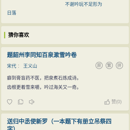
不谢吟玩不足形为
史》卷四四四有传。 ...
日落
猜你喜欢
题韶州李同知百泉漱雪吟卷
原
繁
拼
宋代
：
王义山
癖到膏盲药不医，把泉煮石炼成诗。
齿根更着雪来嚼，吟过海关又一奇。
赞
(
0)
送归中丞使新罗（一本题下有册立吊祭四
字）