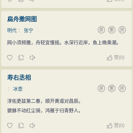
扁舟撒网图
原
繁
拼
明代
：
张宁
网小须频撒，舟轻宜慢摇。水深行近岸，鱼上晚乘潮。
赞
(
0)
寿右丞相
原
繁
拼
：
冰壶
淳佑更兹第二春，顺开黄道对昌辰。
貔貅不动红尘骑，鸿雁于归青野人。
赞
(
0)