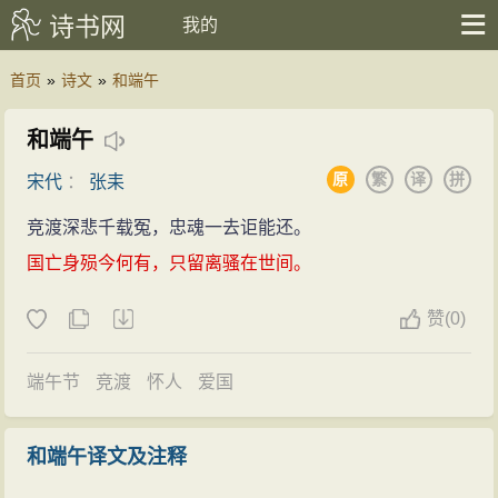
诗书网
我的
首页
»
诗文
»
和端午
和端午
原
繁
译
拼
宋代
：
张耒
竞渡深悲千载冤，忠魂一去讵能还。
国亡身殒今何有，只留离骚在世间。
赞
(
0)
端午节
竞渡
怀人
爱国
和端午译文及注释