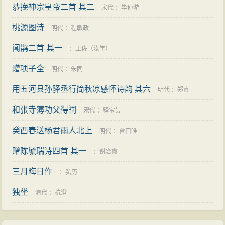
恭挽神宗皇帝二首 其二
宋代
：
毕仲游
桃源图诗
明代
：
程敏政
闻鹊二首 其一
：
王佐（汝学）
赠项子全
明代
：
朱同
用五河县孙驿丞行简秋凉感怀诗韵 其六
明代
：
郑真
和张寺簿功父得祠
宋代
：
释宝昙
癸酉春送杨君雨人北上
明代
：
曾曰唯
赠陈毓瑞诗四首 其一
：
谢冶盦
三月晦日作
：
弘历
独坐
清代
：
杭澄