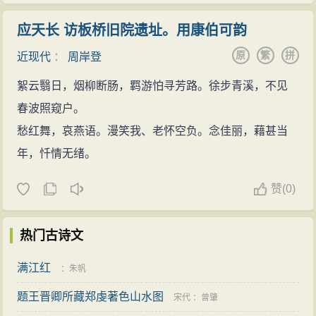
应天长 访板桥旧院遗址。用康伯可韵
原
繁
拼
近现代
：
周岸登
絮云翳日，烟柳断肠，羁游怕寻芳路。徐步青溪，不见
春波照窥户。
愁红舞，哀燕语。漫笑我、老怀空负。念佳丽，藉甚当
年，忏情无绪。
赞
(
0)
热门古诗文
满江红
：
朱帆
题王晋卿所藏郑虔著色山水图
宋代
：
曾肇