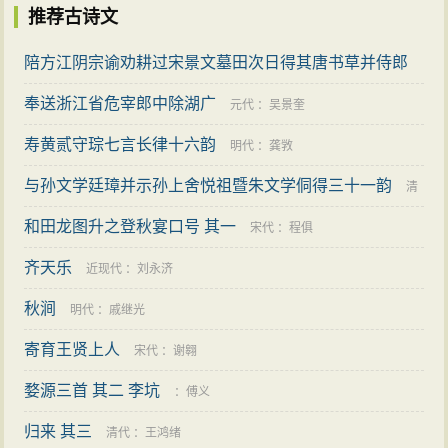
推荐古诗文
陪方江阴宗谕劝耕过宋景文墓田次日得其唐书草并侍郎
诰
奉送浙江省危宰郎中除湖广
宋代
：
释居简
元代
：
吴景奎
寿黄贰守琮七言长律十六韵
明代
：
龚敩
与孙文学廷璋并示孙上舍悦祖暨朱文学侗得三十一韵
清
和田龙图升之登秋宴口号 其一
代
：
姚燮
宋代
：
程俱
齐天乐
近现代
：
刘永济
秋涧
明代
：
戚继光
寄育王贤上人
宋代
：
谢翱
婺源三首 其二 李坑
：
傅义
归来 其三
清代
：
王鸿绪