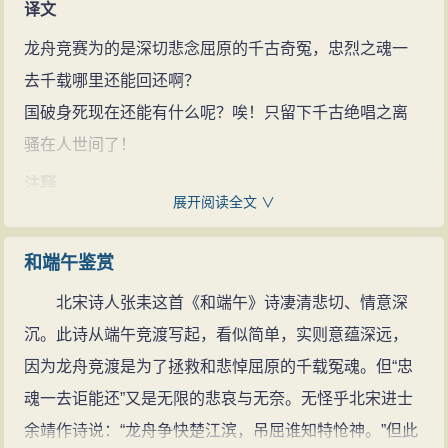
译文
龙舟竞赛为的是深切悲念屈原的千古奇冤，忠烈之魂一
去千载哪里还能回还啊？
国破身死现在还能有什么呢？唉！只留下千古绝唱之离
骚在人世间了！
注释
展开阅读全文 ∨
竞渡：赛龙舟。
讵（jù）：岂，表示反问。
和端午鉴赏
殒（yǔn ）：死亡。
北宋诗人张耒这首《和端午》诗凄清悲切、情意深
离骚：战国时楚人屈原的作品。关于篇名，司马迁在
沉。此诗从端午竞渡写起，看似简单，实则意蕴深远，
《史记·屈原列传》中解释为“离忧”；王逸在《楚辞章句》
因为龙舟竞渡是为了拯救和悲悼屈原的千载冤魂。但“忠
中解释为“别愁”；近人或解释为“牢骚”，或解释为“楚国曲
魂一去讵能还”又是无限的悲哀与无奈。无怪乎北宋进士
名‘劳商’的异写”。关于写作年代，有人认为写于楚怀王当
余靖作诗说：“龙舟争快楚江滨，吊屈谁知特怆神。”但此
朝，诗人被疏远以后；也有人认为作于顷襄王当朝，诗