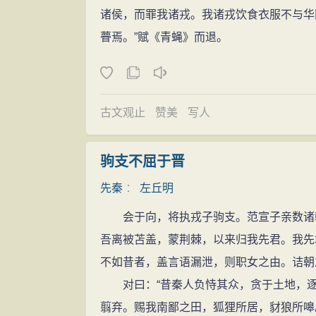
诸侯，而罪我诸戎。我诸戎饮食衣服不与华
瞢焉。”赋《青蝇》而退。
古文观止
赞美
写人
驹支不屈于晋
先秦
：
左丘明
会于向，将执戎子驹支。范宣子亲数诸朝
吾离被苫盖，蒙荆棘，以来归我先君。我先
不如昔者，盖言语漏泄，则职女之由。诘朝
对曰：“昔秦人负恃其众，贪于土地，逐
翦弃。赐我南鄙之田，狐狸所居，豺狼所嗥