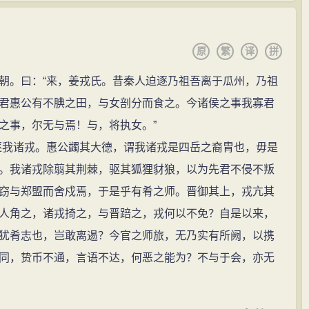
于故乡肥城石横镇衡鱼村东北处。
文化遗迹。“都君庄”，意思是君子的居住地，仅这一故里
原
繁
译
拼
”风范。左丘明的生平事迹，确实是充满了“君子”的美誉。
。曰：“来，姜戎氏。昔秦人迫逐乃祖吾离于瓜州，乃祖
崇尚历史文献记录的真实性。例如，齐国大臣崔杼恼恨
君惠公有不腆之田，与女剖分而食之。今诸侯之事我寡君
齐庄公到自己家里与姜氏幽会，然后借机杀掉了齐庄公。
之事，尔无与焉！与，将执女。”
杼弑其君”。崔杼很生气，杀掉了太史。太史的两个弟弟先后
我诸戎。惠公蠲其大德，谓我诸戎是四岳之裔胄也，毋是
们的弟弟继任后，仍在国史上如实书写，崔杼怕引起公愤
。我诸戎除翦其荆棘，驱其狐狸豺狼，以为先君不侵不叛
史兄弟被杀，怕国史上留不下崔杼弑君的记载，就手持竹
窃与郑盟而舍戍焉，于是乎有肴之师。晋御其上，戎亢其
经完成，才中途返回。齐太史兄弟、南史氏都是那个时代
人角之，诸戎掎之，与晋踣之，戎何以不免？自是以来，
圣，在记录史事时，坚持实事求是、秉笔直书、不虚饰、
犹肴志也，岂敢离逷？今官之师旅，无乃实有所阙，以携
的求真精神，表现了中国古代史官高尚的职业道德和人
同，贽币不通，言语不达，何恶之能为？不与于会，亦无
史官文化和求真精神，铸就了左丘明那高尚的道德情