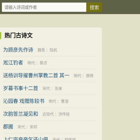
热门古诗文
为顾彦先作诗
魏晋
：
陆机
淞江钓者
明代
：
黎贞
送杨训导擢曹州掌教二首 其一
明代
：
唐顺
岁暮书事十二首
之
宋代
：
张耒
沁园春 戏赠陈较书
明代
：
曹溶
次韵答兰凝见和
近现代
：
洪传经
郡圃
宋代
：
宋祁
上仁宗皇帝乞还山偈