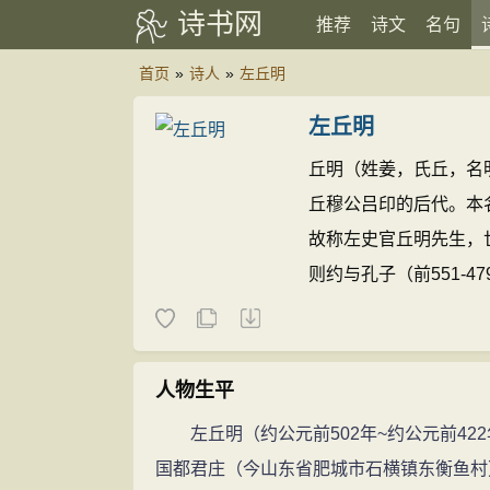
诗书网
推荐
诗文
名句
首页
»
诗人
»
左丘明
左丘明
丘明（姓姜，氏丘，名明
丘穆公吕印的后代。本
故称左史官丘明先生，
则约与孔子（前551-
家，著有《春秋左氏传
秋左氏传》与《国语》
书于周史”，故熟悉诸
人物生平
左丘明（约公元前502年~约公元前42
国都君庄（今山东省肥城市石横镇东衡鱼村