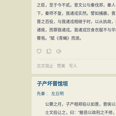
之臣，至于今不贰。昔文公与秦伐郑，秦人
下，秦师不复，我诸戎实然。譬如捕鹿，晋
晋之百役，与我诸戎相继于时，以从执政，
诸侯，而罪我诸戎。我诸戎饮食衣服不与华
瞢焉。”赋《青蝇》而退。
古文观止
赞美
写人
子产坏晋馆垣
先秦
：
左丘明
公薨之月，子产相郑伯以如晋，晋侯以我
士文伯让之，曰：“敝邑以政刑之不修，