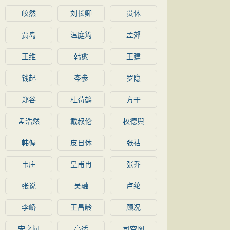
皎然
刘长卿
贯休
贾岛
温庭筠
孟郊
王维
韩愈
王建
钱起
岑参
罗隐
郑谷
杜荀鹤
方干
孟浩然
戴叔伦
权德舆
韩偓
皮日休
张祜
韦庄
皇甫冉
张乔
张说
吴融
卢纶
李峤
王昌龄
顾况
宋之问
高适
司空图