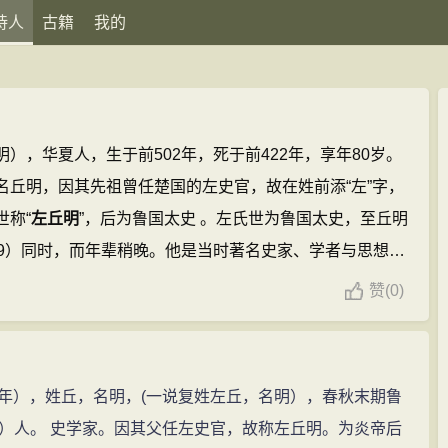
诗人
古籍
我的
），华夏人，生于前502年，死于前422年，享年80岁。
名丘明，因其先祖曾任楚国的左史官，故在姓前添“左”字，
世称“
左丘明
”，后为鲁国太史 。左氏世为鲁国太史，至丘明
479）同时，而年辈稍晚。他是当时著名史家、学者与思想
》、《国语》等。他
左丘明
的最重要贡献在于其所著《春
赞
(
0)
二书。左氏家族世为太史，
左丘明
又与孔子一起“如周，观
国史事，并深刻理解孔子思想。
左丘明的诗文(68篇)
2年），姓丘，名明，(一说复姓左丘，名明），春秋末期鲁
）人。 史学家。因其父任左史官，故称左丘明。为炎帝后