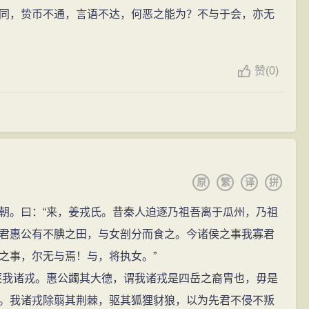
同，贽币不通，言语不达，何恶之能为？不与于会，亦无
赞
(
0)
原
繁
译
拼
。曰：“来，姜戎氏。昔秦人迫逐乃祖吾离于瓜州，乃祖
君惠公有不腆之田，与女剖分而食之。今诸侯之事我寡君
之事，尔无与焉！与，将执女。”
我诸戎。惠公蠲其大德，谓我诸戎是四岳之裔胄也，毋是
。我诸戎除翦其荆棘，驱其狐狸豺狼，以为先君不侵不叛