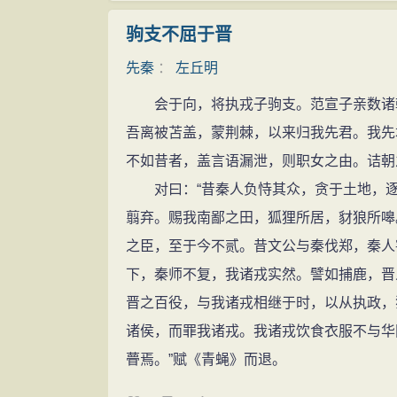
前451年前后，左丘明因病去世，并安葬
情操高尚 君子之风
驹支不屈于晋
左丘明的故里，至今仍存有许多关于他的
先秦
：
左丘明
的名称，就生动地反映出左丘明当年的“君子
会于向，将执戎子驹支。范宣子亲数诸朝
春秋时代史官文化的一个基本特征，便是
吾离被苫盖，蒙荆棘，以来归我先君。我先
齐庄公与妻子姜氏通奸，便制造机会，诱骗
不如昔者，盖言语漏泄，则职女之由。诘朝
事后齐国太史记录国史时，便秉笔直书“崔
对曰：“昔秦人负恃其众，贪于土地，逐
继任太史，又因如实记录而被崔杼杀掉。他
翦弃。赐我南鄙之田，狐狸所居，豺狼所嗥
没敢再杀。当时有位史官南史氏，听说齐太
之臣，至于今不贰。昔文公与秦伐郑，秦人
简前往临淄，要继续完成记录，后来得知已
下，秦师不复，我诸戎实然。譬如捕鹿，晋
著名的良史，他们把历史的真实性看得很神
晋之百役，与我诸戎相继于时，以从执政，
不隐恶的原则，即使作出牺牲也要捍卫国史
诸侯，而罪我诸戎。我诸戎饮食衣服不与华
格。
瞢焉。”赋《青蝇》而退。
忠于历史是史家的天职，正是这种良好的
操，使他博得了广泛赞扬和“君子”美誉。