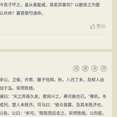
今吾子坏之，虽从者能戒，其若异客何？以敝邑之为盟
以共命？寡君使匄请命。
赞
(
0)
原
繁
译
拼
公、卫侯、许男、滕子伐郑。秋，八月丁未，及邾人战
战于泓，宋师败绩。
曰：“天之弃商久矣，君将兴之，弗可赦也已。”弗听。冬
成列，楚人未既济。司马曰：“彼众我寡，及其未既济也，
又以告。公曰：“未可。”既陈而后击之，宋师败绩。公伤股，