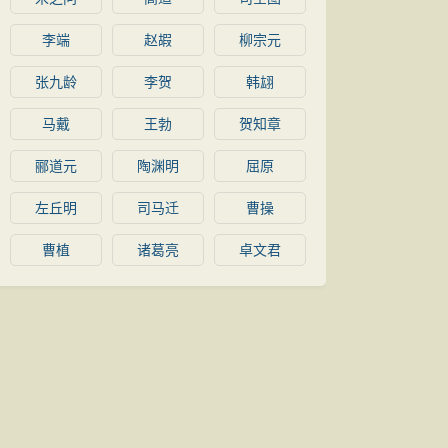
李端
赵嘏
柳宗元
张九龄
李贺
韩翃
马戴
王勃
贺知章
郦道元
陶渊明
屈原
左丘明
司马迁
曹操
曹植
诸葛亮
卓文君