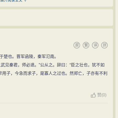
展开阅读全文 ∨
繁的《左传》。鲁国是周公的封地，相传周公治礼作乐，
以鲁国一向有“礼乐之邦”的美称。西周灭亡后，周室文化在
整。当时鲁国的各种文献和档案资料，属于太史职掌收
重。现存于孔府档案馆的《左传精舍志·荐圣图》载：“赵
握了春秋时代中原最丰富的文献资源。因此，左丘明能够
之，乃谓左丘明。左丘明曰：‘孔丘其圣人欤，夫圣人在
也就不难理解了。《左传》的编撰，是左丘明史官生涯中
鲁侯曰：‘吾子奚已知之？'左丘明曰：‘周人有爱裘而好珍
原
繁
译
拼
学史和学术史上都占有重要地位。
之珍而与羊谋其馐。言未卒，狐相与逃于重丘之下；羊相
06年，周天子率领诸侯讨伐楚国，为保存典籍，倚相带领
于楚也。晋军函陵，秦军氾南。
年不足一牢。何者？周人之谋失矣。今君欲以孔丘为司
村。为使子孙后代不忘先人，他把姓氏定为老祖宗封地营
见秦君，师必退。”公从之。辞曰：“臣之壮也，犹不如
。'于是，鲁侯遂不与三桓谋，即召孔子为司徒。”
便保存下去。他的儿子亦通晓史事，被任命为鲁国的太史，后
能早用子，今急而求子，是寡人之过也。然郑亡，子亦有不利
君子，尊称其左丘明，谓之与其共好恶。《肥城县志》
的太史官。左丘明历经30余年写就的《左氏春秋传》，史
齐过肥。肥有君子也。'”是以《史记》称左丘明为“鲁君子”，
著作，也是一部有着极高成就的文学著作。
·公冶长》载：“子曰：巧言、令色、足恭，左丘明耻之，丘
赞
(
0)
回乡，不久就双目失明了。强烈的历史使命感使他振作
耻之。”孔子还与左丘明一起入周观史修《春秋》，《孔子
闻和君臣容易得失的话记述下来，汇集成著名的历史名著
左丘明乘，入周，观书于周史。归而修《春秋》之经，丘明为
史，与《左传》一起成为珠联璧合的历史文化巨著。公元