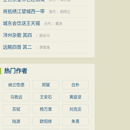
宋代
：
释怀琏
将抵绣江望城西一带
清代
：
田同之
城东会饮送王天锡
元代
：
戴良
浔州杂歌 其四
：
欧必元
远眺四首 其二
：
廖慕禹
热门作者
纳兰性德
郑燮
白朴
马致远
王安石
黄庭坚
苏轼
杨万里
刘克庄
陆游
欧阳修
朱熹