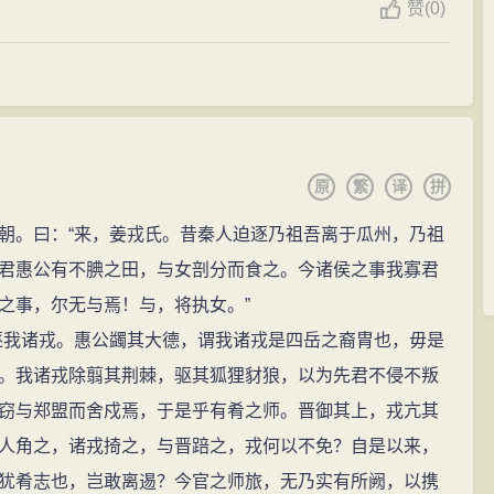
赞
(
0)
密切。他曾与孔子一同前往周室，鼎力支持孔子从政，
论自己的做人原则：“巧言、令色、足恭，左丘明耻之，丘
耻之。”（《论语？公冶长》）也就是说，甜言蜜语、谗言
耻，我也认为可耻；隐匿怨恨而佯装友好，左丘明认为可
话，反映出左丘明是一位诚实耿直、品德优良的人，这与
原
繁
译
拼
。曰：“来，姜戎氏。昔秦人迫逐乃祖吾离于瓜州，乃祖
如，有一次孔子前往齐国，路过肥邑，感叹道：“肥有君
君惠公有不腆之田，与女剖分而食之。今诸侯之事我寡君
人仰慕的君子，对左丘明的敬佩之情溢于言表。另外，《论
之事，尔无与焉！与，将执女。”
文质彬彬，然后君子。”文胜质才称得上史笔，文质彬彬才
我诸戎。惠公蠲其大德，谓我诸戎是四岳之裔胄也，毋是
。我诸戎除翦其荆棘，驱其狐狸豺狼，以为先君不侵不叛
在赞叹左丘明的高尚品格，那么《论语·雍也》就是在赞扬
窃与郑盟而舍戍焉，于是乎有肴之师。晋御其上，戎亢其
“君子”美称一直沿用下来，汉代著名史学家司马迁称左丘明
人角之，诸戎掎之，与晋踣之，戎何以不免？自是以来，
影响。
犹肴志也，岂敢离逷？今官之师旅，无乃实有所阙，以携