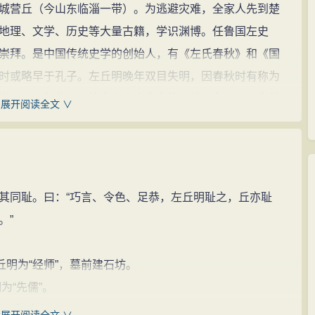
城营丘（今山东临淄一带）。为逃避灾难，全家人先到楚
地理、文学、历史等大量古籍，学识渊博。任鲁国左史
崇拜。是中国传统史学的创始人，有《左氏春秋》和《国
时或略早于孔子。左丘明晚年双目失明，因春秋时有称为
说，口耳相传，以补充和丰富文字的记载，左丘明即为瞽
展开阅读全文 ∨
《左氏春秋》，简称《左传》），多以史实解释《春
鲁哀公二十七年（前468年），以记事为主，兼载言论，叙
社会历史面貌，既是重要的儒家经典，又是中国第一部完
同耻。曰：“巧言、令色、足恭，左丘明耻之，丘亦耻
。又著《国语》，分别记载西周末年至春秋时期（约前967
。”
诸国史实，偏重记述君臣言论，为中国最早的国别体史书。，
纵贯200余年、18万余字的《春秋左氏传》定稿。其历
明为“经师”，墓前建石坊。
代史学家和文人所推崇。
“先儒”。
周室，在周太史那里查阅档案，回鲁后孔子便写了文字
明为“先贤”。