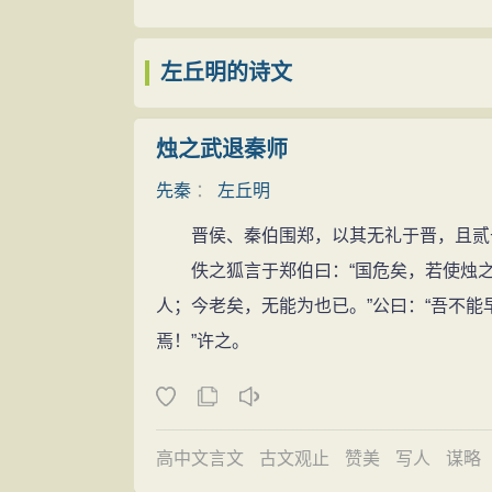
简明的《春秋》，而左丘明则写成了内容浩
详述
鲁国保存了前代的多种礼乐制度和文献，所
为人品格
左丘明的诗文
西方荡然无存，却在东方鲁国保留得相当完
左丘明品德高尚，胸怀坦荡，深得鲁侯器
藏，左丘明既然为鲁国的太史，自然也就掌
师圣云：鲁侯欲以孔子为司徒，将召三桓议
烛之武退秦师
写出《左传》这样一部规模空前的史学巨著
政，过者离位焉。君虽欲谋，其将弗合乎？'
最大的成就，其在中国思想史、史学史、文
先秦
：
左丘明
馐，欲为千金之裘而与狐谋其皮；欲为少牢
左丘明的祖父倚相是楚国左史。公元前5
晋侯、秦伯围郑，以其无礼于晋，且贰
与藏于深林之中。故周人五年不制一裘，十
子孙离开楚国来到鲁国，定居肥城石横衡鱼
佚之狐言于郑伯曰：“国危矣，若使烛之武
徒，召三桓而议之，亦与狐谋裘与羊谋馐也
丘的“丘”字。倚相把典籍献给了鲁国，以
人；今老矣，无能为也已。”公曰：“吾不
左丘明深得世人尊敬和爱戴，孔子视其为
来左丘明又继承了他父亲的职位，继任鲁国
焉！”许之。
(清康熙十一年本)载：“乐正子春曰：‘子适
称《左传》，是中国第一部叙事完整的历史
肥城亦因此而获“君子之邑”之美称。《论语
左丘明晚年时眼睛出了毛病，不得不辞官
亦耻之。匿怨而友其人，左丘明耻之，丘亦
起来，将几十年来的所见所闻，各诸候的要
家语·观周》载：“孔子将修《春秋》，与
高中文言文
古文观止
赞美
写人
谋略
《国语》。《国语》是中国最早的一部国别
之传，其为表里。”