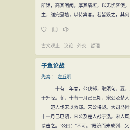
所馆，高其闬闳，厚其墙垣，以无忧客使。
主，缮完葺墙，以待宾客。若皆毁之，其何
古文观止
议论
外交
哲理
子鱼论战
先秦
：
左丘明
二十有二年春，公伐邾，取须句。夏，宋
于升陉。冬，十有一月己巳朔，宋公及楚人
楚人伐宋以救郑。宋公将战。大司马固谏
十一月己巳朔，宋公及楚人战于泓。宋人既
请击之。”公曰：“不可。”既济而未成列，