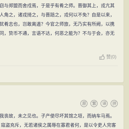
窃与郑盟而舍戍焉，于是乎有肴之师。晋御其上，戎亢其
人角之，诸戎掎之，与晋踣之，戎何以不免？自是以来，
犹肴志也，岂敢离逷？今官之师旅，无乃实有所阙，以携
同，贽币不通，言语不达，何恶之能为？不与于会，亦无
赞
(
0)
原
繁
译
拼
丧故，未之见也。子产使尽坏其馆之垣，而纳车马焉。
寇盗充斥，无若诸侯之属辱在寡君者何，是以令吏人完客