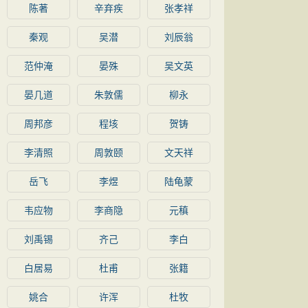
陈著
辛弃疾
张孝祥
秦观
吴潜
刘辰翁
范仲淹
晏殊
吴文英
晏几道
朱敦儒
柳永
周邦彦
程垓
贺铸
李清照
周敦颐
文天祥
岳飞
李煜
陆龟蒙
韦应物
李商隐
元稹
刘禹锡
齐己
李白
白居易
杜甫
张籍
姚合
许浑
杜牧