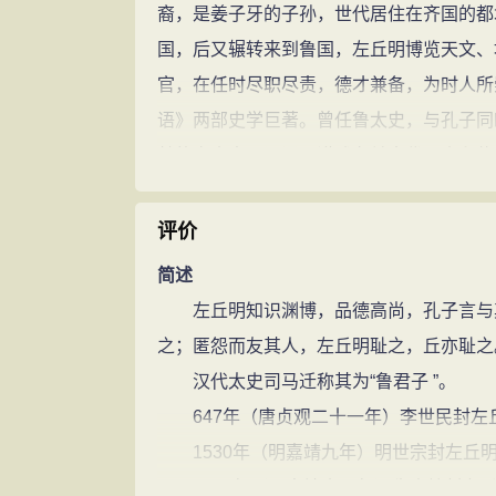
裔，是姜子牙的子孙，世代居住在齐国的都
国，后又辗转来到鲁国，左丘明博览天文、
官，在任时尽职尽责，德才兼备，为时人所
语》两部史学巨著。曾任鲁太史，与孔子同
瞽的盲史官，记诵、讲述有关古代历史和传
之一，故后人亦称盲左。
左丘明相传曾著《春秋左氏传》（或称 
评价
秋》，起自鲁隐公元年（前722年），迄于
简述
述详明，文字生动简洁，全面反映了当时的
左丘明知识渊博，品德高尚，孔子言与其
整的编年体史书，在文学上也有很高的成就
之；匿怨而友其人，左丘明耻之，丘亦耻之
年--前453年）周王室及鲁齐晋郑楚吴越
汉代太史司马迁称其为“鲁君子 ”。
亦编修国史，日夜操劳，历时30余年，一部
647年（唐贞观二十一年）李世民封左丘
史、文学、科技、军事价值不可估量，为历
1530年（明嘉靖九年）明世宗封左丘明为
为了著述历史，左丘明曾与孔子一同前往
1642年（明崇祯十五年）朱由检封左丘