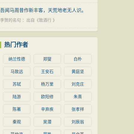
吾闻马周昔作新丰客，天荒地老无人识。
李贺的名句
：出自《
致酒行
》
热门作者
纳兰性德
郑燮
白朴
马致远
王安石
黄庭坚
苏轼
杨万里
刘克庄
陆游
欧阳修
朱熹
陈著
辛弃疾
张孝祥
秦观
吴潜
刘辰翁