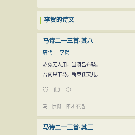
庞眉书客感秋蓬，谁知死草生华风？
关》）父亲李晋肃，早年被雇为“边上从事”
我今垂翅附冥鸿，他日不羞蛇作龙！
“漂泊”一生，到李贺出生的贞元年间，晋
李贺的诗文
韩愈他们见李贺诗中所展现出来的那种自
子，长守昌谷。大女出嫁后，家境愈贫寒。
当即便惊喜万分地对之夸赞不已：“天才，
斗粟”（《勉爱行二首送小季之庐山》），
马诗二十三首·其八
下。！”在离开时，他们还热忱地邀请李贺
李贺自幼体形细瘦，通眉长爪，长相极有
了。但许多嫉妒李贺的人说他父亲名字叫“李晋
唐代
：
李贺
十二年（公元796）李贺正值七岁，韩愈
去参加进士考试的；这害得大文豪韩愈写了
赤兔无人用，当须吕布骑。
甫湜大吃一惊，李贺从此名扬京洛。年纪稍
竟因这些小人的恶意中伤，终究没能去参加
吾闻果下马，羁策任蛮儿。
刻苦。李商隐作《小传》云：“恒从小奚奴
子。
太夫人使婢受囊出之，所见书多，辄曰：‘是
但李贺的写作状态却是使人感慨以至于赞
的李贺就已经誉满京华与李益齐名了。
材，挖掘题材。他经常骑着一匹瘦马，带着
唐顺宗永贞元年（805年），李贺十六
马
愤慨
怀才不遇
感，他便把所想到的灵感火花急速记录下来
弊革新，史称永贞革新。八月宦官俱文珍勾
他连饭也来不及吃，遂从小锦囊里拿出他白
年，顺宗病亡。唐人（刘禹锡、柳宗元等）
马诗二十三首·其三
首首令人叫好的诗作。他母亲看到这种情况
贺成年后，得知此事，做《汉唐姬饮酒歌》