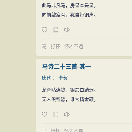
此马非凡马，房星本是星。
个年头的幕僚，为昭义军节度使郗士美的军
向前敲瘦骨，犹自带铜声。
扈，分裂势力猖獗，郗士美讨叛无功，告病
得强撑病躯，回到昌谷故居，整理所存诗作
马
抒怀
怀才不遇
马诗二十三首·其一
唐代
：
李贺
龙脊贴连钱，银蹄白踏烟。
无人织锦韂，谁为铸金鞭。
马
抒怀
怀才不遇