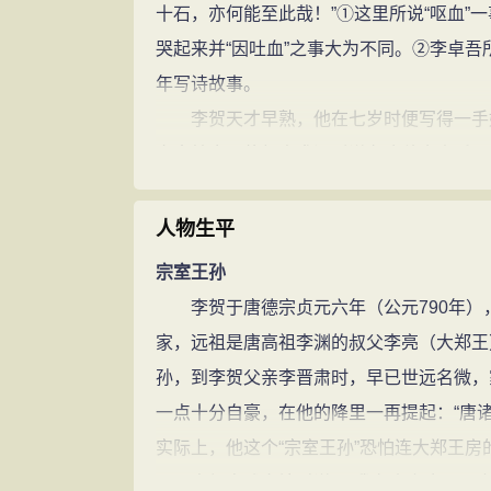
十石，亦何能至此哉！”①这里所说“呕血”
哭起来并“因吐血”之事大为不同。②李卓
年写诗故事。
李贺天才早熟，他在七岁时便写得一手好
文豪韩愈及侍郎皇甫湜听说有这种奇事后，
有这样的奇人，那我们怎么能失之交臂呢？
见到李贺还是个小不点儿的孩子时，两位
人物生平
实学。这李贺却也并不惊慌，向两位大人深
宗室王孙
《高轩过》，这首古诗说的是：
李贺于唐德宗贞元六年（公元790年）
华裾织翠青如葱，金环压辔摇玲珑。
家，远祖是唐高祖李渊的叔父李亮（大郑王
马蹄隐耳声隆隆，入门下马气如虹。
孙，到李贺父亲李晋肃时，早已世远名微，
云是东京才子，文章巨公。
一点十分自豪，在他的降里一再提起：“唐诸
二十八宿罗心胸，元精耿耿贯当中。
实际上，他这个“宗室王孙”恐怕连大郑王
殿前作赋声摩空，笔补造化天无功。
李贺自述家境时说：“我在山上舍，一亩