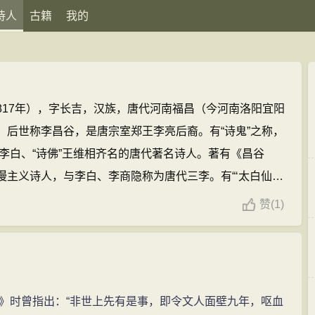
诗人
古籍
我的
约817年），字长吉，汉族，唐代河南福昌（今河南洛阳宜阳
，后世称李昌谷，是唐宗室郑王李亮后裔。有“诗鬼”之称，
仙”李白、“诗佛”王维相齐名的唐代著名诗人。著有《昌谷
漫主义诗人，与李白、李商隐称为唐代三李。有“‘太白仙
贺
是继屈原、李白之后，中国文学史上又一位颇享盛誉的
赞
(
1)
期的抑郁感伤，焦思苦吟的生活方式，元和八年（813年）
，27岁英年早逝。
李贺的诗文(207篇)
李贺的名句(34条)
时曾指出：“非世上先有是事，即令文人面壁九年，呕血