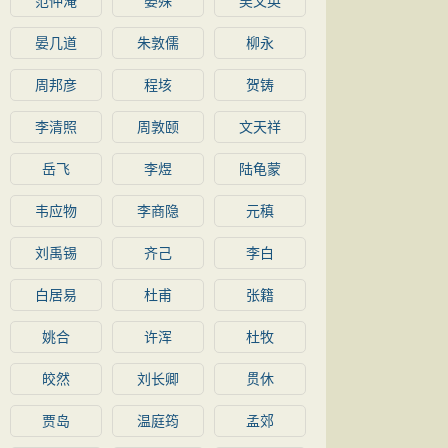
范仲淹
晏殊
吴文英
晏几道
朱敦儒
柳永
周邦彦
程垓
贺铸
李清照
周敦颐
文天祥
岳飞
李煜
陆龟蒙
韦应物
李商隐
元稹
刘禹锡
齐己
李白
白居易
杜甫
张籍
姚合
许浑
杜牧
皎然
刘长卿
贯休
贾岛
温庭筠
孟郊