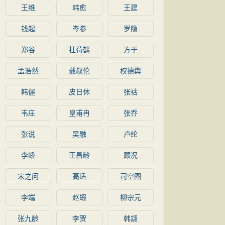
王维
韩愈
王建
钱起
岑参
罗隐
郑谷
杜荀鹤
方干
孟浩然
戴叔伦
权德舆
韩偓
皮日休
张祜
韦庄
皇甫冉
张乔
张说
吴融
卢纶
李峤
王昌龄
顾况
宋之问
高适
司空图
李端
赵嘏
柳宗元
张九龄
李贺
韩翃