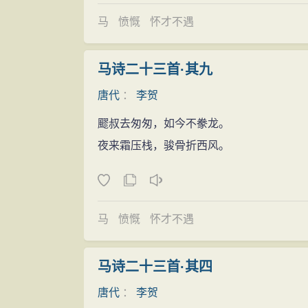
注》。
宗室的后裔，又有韩愈为之推奖，元和六年
马
愤慨
怀才不遇
父荫得官，任奉礼郎，从九品。从此，“牢落
许多事情，结交了一批志同道合的朋友，对
马诗二十三首·其九
作了一系列反映现实、鞭挞黑暗的诗篇。虽
唐代
：
李贺
领域，在诗歌创作上大获丰收。所谓贺诗“
飂叔去匆匆，如今不豢龙。
就产生在这一时期。他在中唐诗坛乃至整个
夜来霜压栈，骏骨折西风。
首作品奠定的。
晚年漂泊
由于迁调无望，功名无成，哀愤孤激之思
年）春告病回昌谷休养了一段时日。但他不
马
愤慨
怀才不遇
安时，他的友人无可和尚（青龙寺高僧）也
功，但结果大约也不妙。“九州人事皆如此
马诗二十三首·其四
西进长安。元和九年（814年），他决然辞
唐代
：
李贺
河阳，入太行，过长平、高平，于深秋到达