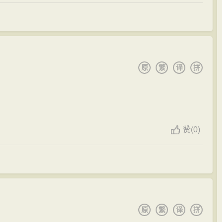
（811年）五月，李贺又返回长安，经宗人推荐，考核后，
长安”长达3年，为官3年间，李贺亲身经历，耳闻目睹了
当时社会状况有了深刻的认识。个人生活虽不如意，却创
然此间心情“瞧悴如刍狗”，但增长了生活阅历，扩充了知识
原
繁
译
拼
深刺当世之弊，切中当世之隐”（清姚文燮语），大多数作品
唐代文坛的杰出地位，应该说主要是这一时期写下的近60
赞
(
0)
日深。加之妻又病卒，李贺忧郁病笃，元和八年（813
甘沉沦，又举足南游，希望在南楚或吴越一展才华。离长
曾写过一首《送李长吉之任东井》的诗，预祝他南游成
”，他折回洛阳，告别长辈皇甫湜等亲友，同年十月十四日又
去奉礼郎之职，重回昌谷“归卧”。然后取道宜阳、洛阳、经
原
繁
译
拼
潞州（今山西长治市）。此后在潞州张彻的荐举下，做了3