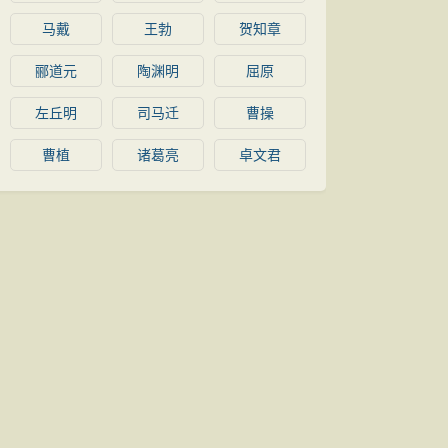
马戴
王勃
贺知章
郦道元
陶渊明
屈原
左丘明
司马迁
曹操
曹植
诸葛亮
卓文君