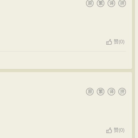
原
繁
译
拼
竟连饭也要忘记了去吃呢？”
中，所以他所创作的大量诗作都成为后人一再赞叹的对
八岁岁左右，即已诗名远播，元和三、四年间（公元808
络脑，快走踏清秋！
愈，又闻韩愈在洛阳，李贺往谒。据说，韩愈与皇甫湜曾一同
读到过的。而人们面对那些恶劣环境下的现实时，动辄
登科第，振其家声，但“年未弱冠”，即遭父丧。当时，服丧
赞
(
0)
于以前有人对知名作家余秋雨进行攻击时所集纳的一本名叫
（810年）韩愈才与李贺书，劝其举进士。该年初冬，二十
，究其实，这书名如同上述所引诗句也都是李贺诗作中的
河南府试，作《河南府试十二月乐词并闰月》，并一举获
仍是很高的。而李贺之所以能有这么个令人欣喜的结果，
猰犬”，妒才者放出流言，谓李贺父名“晋肃”、“晋”与“进”
”的创作态度大有关系。
典”为其辩解，终无可奈何，李贺不得不愤离试院。元和三年
敬之、权璩、崔植等为密友，常偕同出游，一小奴骑驴
回昌谷，作《出城》，当年十月间，再次西入长安。经停洛
原
繁
译
拼
囊中，归家后足成完篇。母郑夫人常说“是儿要当呕出心乃
作《高轩过》答谢。十月十四日，李贺在洛阳仁和里坊的
明。死后15年，沈子明嘱杜牧写了序。人们出于对李贺的怀
湜》。
召到天上白玉楼作记文；又传其母一夕梦见李贺，说他正
一岁，韩愈调为河南令（河南府，治所洛阳），有诗《燕河
及张读《宣室志》）。昭宗时，韦庄上奏请追赐李贺进士
与争”。可能是感怀此前李贺的不幸遭遇，诫勉本届考生。
赞
(
0)
变，所奏被搁置。 李贺曾自编其集。有《李贺诗歌集
曾写了不少抒愤之诗，当年回到昌谷。大约因其为李唐