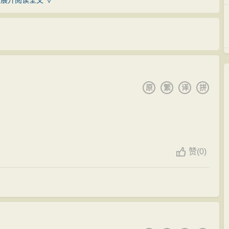
展开阅读全文 ∨
。大历三年（768）去蜀任职，曾与表兄杜甫相遇于公安，
肃稍得升迁，任陕县令，但不久老死。母亲郑氏，生一女二
信和渊博，谦虚和恭敬，是他们很久都没有见到过的，
李贺兄弟二人外出谋生，欲饱肌腹。“欲将千里别，特此易
天才！果然是名不虚传哪！”从此，李贺的诗名传遍天
凄凉之状，于此可见。
到他们府第中作客。经过这次来访，李贺的诗名遂越发大
特征。他才思聪颖，七岁能诗，又擅长“疾书”。相传贞元
原
繁
译
拼
肃”，其中的“晋”跟进士的“进”同音，那是“家讳”，是不能
、皇甫湜造访，李贺援笔辄就写就《高轩过》一诗，韩愈与皇
一篇著名的《讳辨》来为之辨解。然而，李贺此后的仕途
长，李贺白日骑驴觅句，暮则探囊整理，焚膏继晷，十分
进士考试，从而埋下了他一生生活中那辛酸和贫困的因
，骑巨驴，背一古锦囊，遇有所得，即书投囊中，及暮归，
儿要当呕出心乃已耳！’”。贞元二十年（804年），十五岁
赞
(
0)
叹的。他写诗不急着立题，而是先要到生活中去发现题
家中的小童子，边走边思索，一旦有了好句子或是来了灵
岁，当年顺宗带病继位（中风），任用王叔文、韦执谊等除
，并把它们投进小童子所背负着的小锦囊里。一到家里，
结贵族官僚改元永贞，逼顺宗称病退位，新政遂败。次
天所投进去的断章零句，当即进行整理，并把它们写成一
在诗文中有影射，指称顺宗并非病故，而是遇害而死。李
，既心疼又欣慰地说道：“唉，看来我这宝贝孩子写作时非
讽刺。