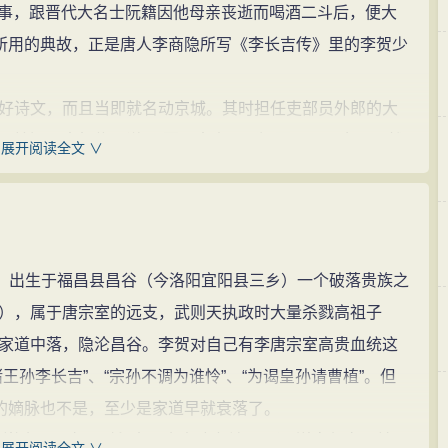
一事，跟晋代大名士阮籍因他母亲丧逝而喝酒二斗后，便大
吾所用的典故，正是唐人李商隐所写《李长吉传》里的李贺少
诗文，而且当即就名动京城。其时担任吏部员外郎的大
开始还不大相信，说：“要是古人，那还罢了；而今天居然
展开阅读全文 ∨
”说罢，二人便联袂着要去探访个究竟了。
大人当即遂出题让他写作，以便验证李贺到底有无真才
施一礼，然后便援笔写了一首在文学史足以流传的名作
，出生于福昌县昌谷（今洛阳宜阳县三乡）一个破落贵族之
），属于唐宗室的远支，武则天执政时大量杀戮高祖子
家道中落，隐沦昌谷。李贺对自己有李唐宗室高贵血统这
王孙李长吉”、“宗孙不调为谁怜”、“为谒皇孙请曹植”。但
房的嫡脉也不是，至少是家道早就衰落了。
嵩硗田。夜雨叫租吏，舂声暗交关。”（《送韦仁实兄弟入