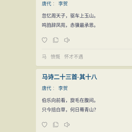
要呕出心吐出血来，才肯罢休的呀！你怎么
唐代
：
李贺
仕途失意
事实上，正是李贺全身心地投入到创作之
忽忆周天子，驱车上玉山。
唐宪宗元和二年（公元807年），李贺十
象。如：大漠沙如雪，燕山月似钩。何当金
鸣驺辞凤苑，赤骥最承恩。
～809年），李贺写《雁门太守行》谒韩
这首五言绝句，绝大多数人在小学时就已
回访，贺写了有名的《高轩过》诗。本可早
就会说“这真是‘黑云压城城欲摧’呀！”至
“务必以三年全期为限，所以直到元和五年
《石破天惊逗秋雨》的书，如同上述列举的
一岁的李贺参加房式主持，韩愈参与组织的
马
愤慨
怀才不遇
句子。由此可见，李贺诗篇的应用机率至今
隽，年底即赴长安应进士举。可是“阖扇未开逢
跟他当年不是敷衍了事，而是进行“呕心沥血
犯“嫌名”。尽管韩愈“质之于律”“稽之于
马诗二十三首·其十八
李贺在长安时，居崇义里，与王参元、杨
（公元808年）春，十九岁的李贺离京返
唐代
：
李贺
相随，背一破锦囊。李贺有得诗句，即写投
阳，韩愈、皇甫湜到访慰藉落第之人，李贺
已尔”。死前曾以诗分为四编，授其友沈子
伯乐向前看，旋毛在腹间。
宅院中，与前辈话别，作《仁和里杂叙皇甫
念，传说李贺临死时，见天帝派绯衣使者相
只今掊白草，何日蓦青山？
元和五年（810年），这一年李贺二十
为天帝作白瑶宫记文（李商隐《李贺小传》
南府秀才》，诗中有“惟求文章写，不敢妒
及第，赠补阙、拾遗官职。但因宫廷发生事
未能参加进士考试，对李贺打击甚重，他