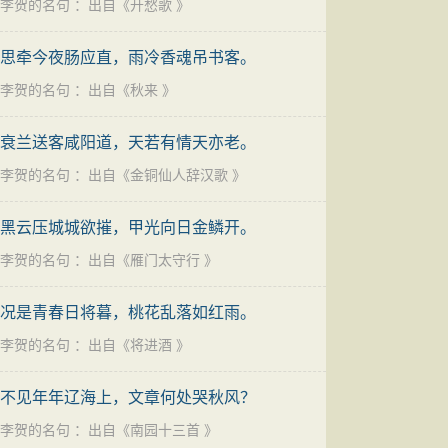
李贺的名句
：出自《
开愁歌
》
思牵今夜肠应直，雨冷香魂吊书客。
李贺的名句
：出自《
秋来
》
衰兰送客咸阳道，天若有情天亦老。
李贺的名句
：出自《
金铜仙人辞汉歌
》
黑云压城城欲摧，甲光向日金鳞开。
李贺的名句
：出自《
雁门太守行
》
况是青春日将暮，桃花乱落如红雨。
李贺的名句
：出自《
将进酒
》
不见年年辽海上，文章何处哭秋风？
李贺的名句
：出自《
南园十三首
》