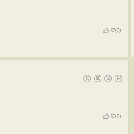
队服务，帮办公文。元和十一年（816年），因北方藩镇跋
到洛阳休养，友人张彻也抽身回长安。李贺无路可走，只
，不久病卒，时年二十七岁。
赞
(
0)
原
繁
译
拼
赞
(
0)