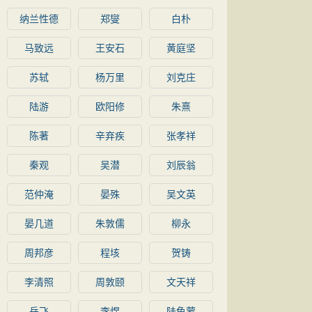
纳兰性德
郑燮
白朴
马致远
王安石
黄庭坚
苏轼
杨万里
刘克庄
陆游
欧阳修
朱熹
陈著
辛弃疾
张孝祥
秦观
吴潜
刘辰翁
范仲淹
晏殊
吴文英
晏几道
朱敦儒
柳永
周邦彦
程垓
贺铸
李清照
周敦颐
文天祥
岳飞
李煜
陆龟蒙