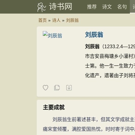
诗书网
推荐
诗文
名句
首页
»
诗人
»
刘辰翁
刘辰翁
刘辰翁
（1233.2.4
市吉安县梅塘乡小灌村）
士第。他一生一生致力
化遗产，遗著由子刘将
卷，已佚。
刘辰翁的诗文
主要成就
刘辰翁生前著述甚丰，但其文学成就主要
痛宋室倾覆，满腔爱国热忱，时时寄于词中