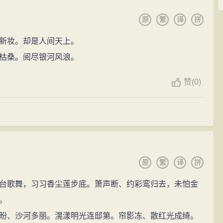
原
繁
译
拼
新妆。却是人间天上。
枯桑。阅尽银河风浪。
赞
(
0)
原
繁
译
拼
台歌舞，习习香尘莲步底。箫声断、约彩鸾归去，未怕金
。
盼、沙河多丽。滉漾明光连邸第。帘影冻、散红光成绮。