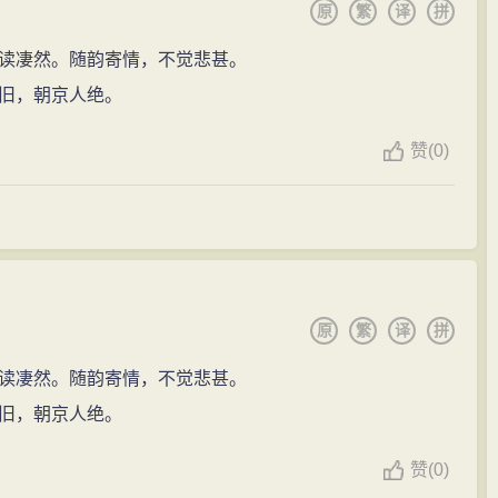
原
繁
译
拼
遒上似稼轩，情辞跌宕似遗山。有时意笔俱化，纯任天倪，
读凄然。随韵寄情，不觉悲甚。
在艰涩其词，甚或至于不可句读"（《四库全书总
旧，朝京人绝。
薄。个别篇章如《春晴》写"江柳长天草色齐，新晴何物不
赞
(
0)
稍具情韵,兼含寄托。他在《陈生诗序》中曾认为诗歌题材
"有能率意自道，出于孤臣怨女之所不能者,随事纪实,是
到。他又是一位文学评论家，批点评选古人诗文有10种之
有中肯之处。但他喜欢标新立异，常常失之尖刻和琐屑。
人汪元量的诗作，亦有批点评选。
原
繁
译
拼
库全书》时，采辑《永乐大典》所录记、序、杂考、诗、
8卷、9卷、10卷收词，约 350来首。有《豫章丛书》
读凄然。随韵寄情，不觉悲甚。
补遗1卷。
旧，朝京人绝。
赞
(
0)