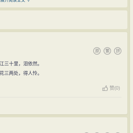
展开阅读全文 ∨
卷一六有传。存词300余首。其现存作品大致情况是：文
来寄寓亡国哀思。他在许多词中反复写元夕、端午、重
篇，数量仅为《须溪先生全集》的十分之一左右。
令〕《重过武昌》至七首之多，这些都不是伤春悲秋的滥
动，其文学成就主要表现在词作方面。刘辰翁的词属豪
愁怀。如〔永遇乐〕词，小序云:"余自乙亥上元诵李易安
翁的词对苏辛词派既是发扬又有创新，兼熔苏辛，扬其之
词，辄不自堪，遂依其声，又□之易安自喻。虽辞情不及，
成自己独有的清空疏越之气，对元明词的创作产生了很大
原
繁
拼
,但尚及"临安南渡，芳景犹自如故",而他所面临的却是"江
此词较之李清照词，的确"悲苦过之"。又如题作《春感》的
江三十里，泪依然。
生勤于批点，所掇点者为：《班马异同评》三十五卷、
对眼前"笛里番腔，街头戏鼓"的憎恶，表达了与〔永遇
花三两处，得人怜。
三卷、《批点选注杜工部》二十二卷、《评点唐王丞集》
评史上一直占有一席之地。
赞
(
0)
低徊、凄凄切切，而是表现出一种英雄失路的悲壮感
自注“仆生绍定之五年壬辰”，卒年据《天下同文集》卷三
现上则喜用中锋突进的手法来表现自己奔放的感情，既不
生动，因而格外具有感人的力量。他的词能于沉痛悲苦中
老来无复味,老来无复泪",〔莺啼序〕中的"我狂最喜高歌
百年短短兴亡别，与君犹对当时月。当时月，照人烛泪，照人