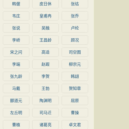
韩偓
皮日休
张祜
韦庄
皇甫冉
张乔
张说
吴融
卢纶
李峤
王昌龄
顾况
宋之问
高适
司空图
李端
赵嘏
柳宗元
张九龄
李贺
韩翃
马戴
王勃
贺知章
郦道元
陶渊明
屈原
左丘明
司马迁
曹操
曹植
诸葛亮
卓文君