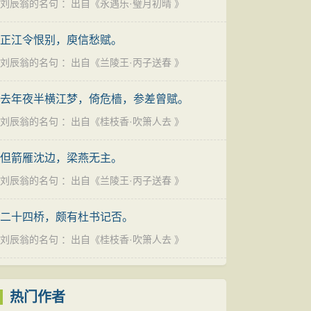
刘辰翁的名句
：出自《
永遇乐·璧月初晴
》
正江令恨别，庾信愁赋。
刘辰翁的名句
：出自《
兰陵王·丙子送春
》
去年夜半横江梦，倚危樯，参差曾赋。
刘辰翁的名句
：出自《
桂枝香·吹箫人去
》
但箭雁沈边，梁燕无主。
刘辰翁的名句
：出自《
兰陵王·丙子送春
》
二十四桥，颇有杜书记否。
刘辰翁的名句
：出自《
桂枝香·吹箫人去
》
热门作者