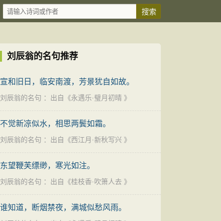
刘辰翁的名句推荐
宣和旧日，临安南渡，芳景犹自如故。
刘辰翁的名句
：出自《
永遇乐·璧月初晴
》
不觉新凉似水，相思两鬓如霜。
刘辰翁的名句
：出自《
西江月·新秋写兴
》
东望鞭芙缥缈，寒光如注。
刘辰翁的名句
：出自《
桂枝香·吹箫人去
》
谁知道，断烟禁夜，满城似愁风雨。