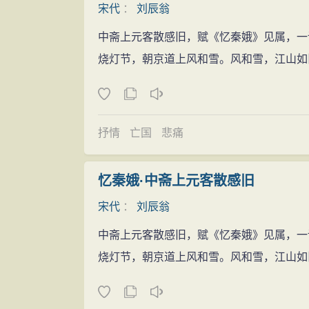
梅发"等等。所以况周颐说："须溪词风格
宋代
：
刘辰翁
意态略似坡公。"（《蕙风词话》）
中斋上元客散感旧，赋《忆秦娥》见属，一
刘辰翁的诗文则"专以奇怪磊落为宗，务
烧灯节，朝京道上风和雪。风和雪，江山如
目》）。酬贺之诗，连篇累牍，显得冗长浅
芳菲；无因化作千蝴蝶，西蜀东吴款款归",
原很广泛，触景感怀，无不可以成吟，又指出
抒情
亡国
悲痛
称名家"（《须溪集》），但自己却没能做
多。评点王维、杜甫、陆游等人的作品，时
忆秦娥·中斋上元客散感旧
尤其评杜诗每每舍其大而求其细。对同时代
宋代
：
刘辰翁
有《须溪集》 100卷，久佚。清修《四
词等作，厘为10卷。仍以《须溪集》为名。其
中斋上元客散感旧，赋《忆秦娥》见属，一
本。朱孝臧《□村丛书》有《须溪词》1卷，
烧灯节，朝京道上风和雪。风和雪，江山如