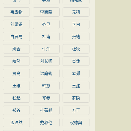
韦应物
李商隐
元稹
刘禹锡
齐己
李白
白居易
杜甫
张籍
姚合
许浑
杜牧
皎然
刘长卿
贯休
贾岛
温庭筠
孟郊
王维
韩愈
王建
钱起
岑参
罗隐
郑谷
杜荀鹤
方干
孟浩然
戴叔伦
权德舆