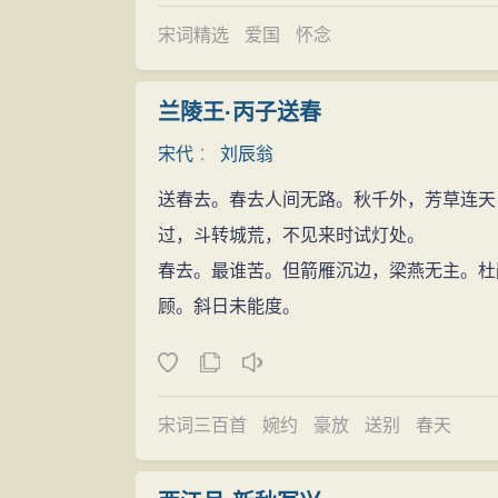
宋词精选
爱国
怀念
兰陵王·丙子送春
宋代
：
刘辰翁
送春去。春去人间无路。秋千外，芳草连天
过，斗转城荒，不见来时试灯处。
春去。最谁苦。但箭雁沉边，梁燕无主。杜
顾。斜日未能度。
宋词三百首
婉约
豪放
送别
春天