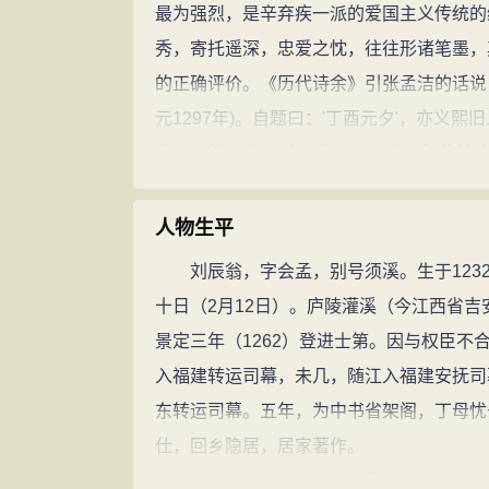
最为强烈，是辛弃疾一派的爱国主义传统的
秀，寄托遥深，忠爱之忱，往往形诸笔墨，
的正确评价。《历代诗余》引张孟洁的话说
元1297年)。自题曰：'丁酉元夕'，亦义
书甲子的词,都是暗示自己不承认元朝的统
这些感怀时事的爱国词。还在南宋亡国之前
头〕一阕，题为《乙亥二月，贾平章似道督
人物生平
这首词是就恭帝德□元年(1275)贾似道
刘辰翁，字会孟，别号须溪。生于1232年
度的痛恨。尽管国事已不可收拾，他仍怀有
十日（2月12日）。庐陵灌溪（今江西省
里，犹作狼居胥意。"但他更多的爱国词则是
景定三年（1262）登进士第。因与权臣
身世，抒发对故国、故土的眷念与哀思。如作
入福建转运司幕，未几，随江入福建安抚司
痛悼惜当年二月临安陷落，宗社沦亡的佳作
东转运司幕。五年，为中书省架阁，丁母忧
人陈廷焯指出，此词"题是'送春'，词是悲
仕，回乡隐居，居家著作。
字字血泪，沉痛感人，这首词常被后人视为
清四库馆臣据《永乐大典》《天下同文集