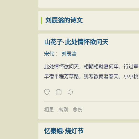
刘须溪"之句（《樊榭山房集》卷十二）。
世。《新元史》卷二三七、《宋季忠义录》
刘辰翁常常通过描写时令相代、景物变迁
249篇，诗205篇，词358篇，计812
刘辰翁的诗文
阳，反复写伤春、送春，追和刘过的〔唐多
刘辰翁一生致力于文学创作和文学批评活
调，而是深切地表达了作者眷恋故国故土的
放风格，受苏东坡、辛弃疾的影响很深。辰
山花子·此处情怀欲问天
〔永遇乐〕,为之涕下。今三年矣。每闻此
长，使词风有苏辛之色，又不流于轻浮，形
而悲苦过之。"词中写李清照怀念"宣和旧日"
宋代
：
刘辰翁
的影响。
南无路"、"春事谁主"的亡国之境了。因而
此处情怀欲问天，相期相就复何年。行过章
刘辰翁还是一个著名的文学批评家。他一
〔柳梢青〕，通过对故都美丽风光的追恋和
早宿半程芳草路，犹寒欲雨暮春天。小小桃
《校点韦苏州集》十卷、《批点孟浩然集》
乐〕、〔兰陵王〕等一致的情感。
六卷等等。其词学批评思想，在中国文学批
刘辰翁词不同于其他南宋遗民的一味掩抑
其生年据《须溪先生集》卷九《百字令》
情。他的思想境界比同辈为高，而在艺术表
七《哭须溪墓》，元成宗大德元年卒。
相思
离别
悲伤
流于隐晦，也不假手雕琢，真挚自然，流畅
透发出激越豪壮之气，如〔霜天晓角〕中的"
忆秦娥·烧灯节
去,但高歌不是番腔底",〔忆秦娥〕中的"