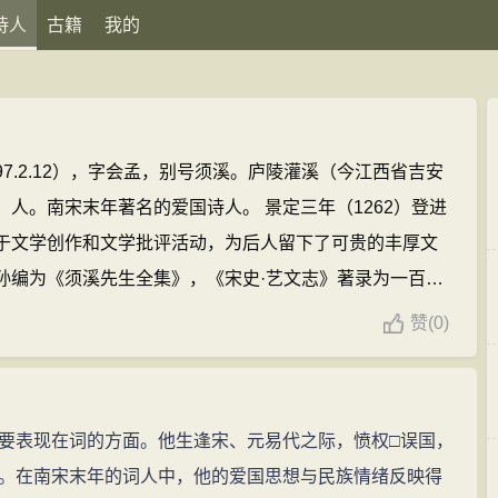
诗人
古籍
我的
—1297.2.12），字会孟，别号须溪。庐陵灌溪（今江西省吉安
人。南宋末年著名的爱国诗人。 景定三年（1262）登进
于文学创作和文学批评活动，为后人留下了可贵的丰厚文
孙编为《须溪先生全集》，《宋史·艺文志》著录为一百
(430篇)
刘辰翁的名句(8条)
赞
(
0)
表现在词的方面。他生逢宋、元易代之际，愤权□误国，
。在南宋末年的词人中，他的爱国思想与民族情绪反映得