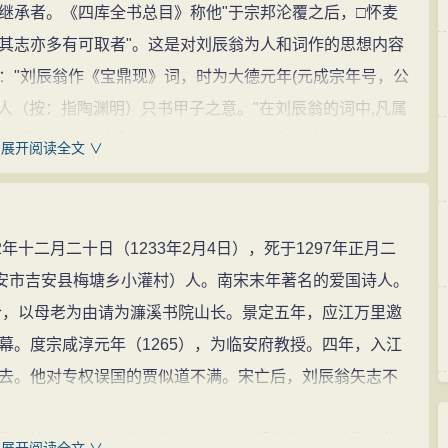
继承者。《四库全书总目》称他"于宗邦沦覆之后，□怀麦
其志亦多有可取者"。这是对刘辰翁为人和词作的思想内容
："刘辰翁作《宝鼎现》词，时为大德元年(元成宗年号，公
熙旧人（按：指陶渊明）只书甲子之意。"在刘辰翁的词中,凡属
治，感怀时事、追念故国的作品。他的最有价值的作品,就是
展开阅读全文 ∨
,他的某些词就强烈地反映了当时的社会现实。如〔六州歌
师至太平州鲁港,未见敌,鸣锣而溃。后半月闻报，赋此》。
丧师败绩之事，直接抨击当时的腐败政治，对□臣误国表示了极
十二月二十日（1233年2月4日），死于1297年正月二
报国杀敌的壮志，如〔念奴娇〕写道："吾年如此，更梦
吉安市吉安县梅塘乡小灌村）人。南宋末年著名的爱国诗人。
写于宋亡之后，结合自己"乱后飘零独在"(〔临江仙〕)的
不合，以母老为由请为濂溪书院山长。景定五年，应江万里邀
于德□二年(1276)暮春的〔兰陵王〕《丙子送春》即是沉
幕。度宗咸淳元年（1265），为临安府教授。四年，入江
。此词通篇采用象征手法，用"春去"暗喻南宋的灭亡。清
去。他对专权误国的贾似道不满。宋亡后，刘辰翁矢志不
宋，曲折说来，有多少眼泪"（《白雨斋词话》）。由于写得
刘辰翁最有代表性的作品，以致厉鹗论词绝句有"送春苦调
》等书所录，辑为十卷，另有《须溪先生四景诗集》传