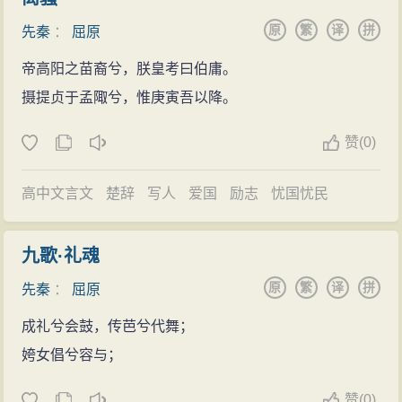
周慎靓王三年（公元前318年），忙于楚之内政外交
志洁，其行廉……”，
授能”，就是不分贵贱，把真正有才能的人选拔上来治理
原
繁
译
拼
工作。五国联兵攻秦，屈原随军而前。
先秦
：
屈原
但是，后汉的历史学家班固却不以司马迁对屈原之
国家，反对世卿世禄，限制旧贵族对权位的垄断。他还
任职高位
帝高阳之苗裔兮，朕皇考曰伯庸。
评赞为然。虽然”弘博丽雅，为辞赋宗。后世莫不斟酌其
以奴隶傅说、屠夫吕望、商贩宁戚的历史事迹为例，说
三闾大夫屈原 《史记·屈原贾生列传》：屈原者，名
摄提贞于孟陬兮，惟庚寅吾以降。
英华，则象其从空。”但，他对屈原的评价是：“虽非是明
明了不拘身分选拔人才的合理性。所谓“循绳墨而不颇”，
平，楚之同姓也。为楚怀王左徒。博闻强识（zhi，四
智之士，可谓妙才也。”以贬为主班他指出，称屈原和
就是修明法度，即法不阿贵，限制旧贵族的种种特权。
赞
(
0)
声），明于治乱，娴于辞令。入则与王图议国事，以出
《离骚》可“与日月争光”云云，“斯论似过其真”。班固的
屈原虽遭谗被疏，甚至被流放，但他始终以祖国的
号令；出则接遇宾客，应对诸侯。王甚任之。上官大夫
人生观是“全命避害，不受世患”。他以为屈原应像《诗·大
兴亡、人民的疾苦为念，希望楚王幡然悔悟，奋发图
高中文言文
楚辞
写人
爱国
励志
忧国忧民
与之同列，争宠而心害其能。怀王使屈原造为宪令，屈
雅》所谓的“‘即明且哲，以保其身’斯为贵矣！”他批评屈
强，做个中兴之主。他明知忠贞耿直会招致祸患，但却
平属草稿未定。
原不应“露才扬己，责数怀王，怨恶椒兰，愁神苦思，强
始终“忍而不能舍也”；他明知自己面临着许许多多的危
九歌·礼魂
关于屈原所任楚怀王左徒一职，古今学者多有解
非其人，忿怼不容，沉江而死”。他也不同意屈原把大量
险，在“楚材晋用”的时代完全可以去别国寻求出路，但他
原
繁
译
拼
释，现择其要者而举之：
先秦
：
屈原
的神话传说融入作品中，多称昆仑、冥婚、宓妃虚无之
却始终不肯离开楚国半步。表现了他对祖国的无限忠诚
1、张守节说：左徒是左右拾遗之类的官。唐·张守节
成礼兮会鼓，传芭兮代舞；
语，皆非法度之正，经义所在。
及其“可与日月争光”的人格与意志。
《史记正义·屈原列传》说：“左徒盖今左右拾遗之类。”但
姱女倡兮容与；
屈原作品和神话有密切关系。许多虚幻的内容就是
据近现代学者褚斌杰、赵逵夫等人考证，认为后世的拾
承袭神话发展而来的。屈原又是关注现实的诗人，作品
赞
(
0)