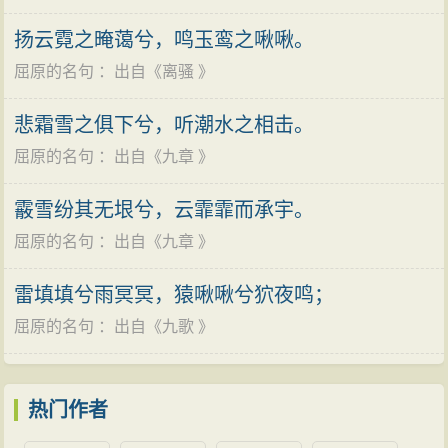
周慎靓王四年（公元前317年），忙于变法改革，制
漫主义诗人的杰出代表。作为一位杰出的政治家和爱国
订并出台各种法令。
扬云霓之晻蔼兮，鸣玉鸾之啾啾。
志士，屈原爱祖国爱人民、坚持真理、宁死不屈的精神
周慎靓王五年（公元前316年），继续进行变法改
屈原的名句
：出自《
离骚
》
和他的人格，千百年来感召和哺育着无数中华儿女，尤
革，与旧贵族和一切顽固势力进行斗争。
其是当国家民族处于危难之际，这种精神的感召作用就
悲霜雪之俱下兮，听潮水之相击。
周慎靓王六年（公元前315年），深入进行变法改
更加明显。作为一个伟大的诗人，屈原的出现，不仅标
屈原的名句
：出自《
九章
》
革，民心沸腾；楚之形势大变，旧贵族面临着覆灭的命
志着中国诗歌进入了一个由集体歌唱到个人独创的新时
运。
霰雪纷其无垠兮，云霏霏而承宇。
代，而且他所开创的新诗体——楚辞，突破了《诗经》
屈原的名句
：出自《
九章
》
的表现形式，极大地丰富了诗歌的表现力，为中国古代
谗而见疏
的诗歌创作开辟了一片新天地。后人也因此将《楚辞》
周赧王元年（公元前314年），屈原因上官大夫之谗
雷填填兮雨冥冥，猿啾啾兮狖夜鸣；
与《诗经》并称为“风、骚” 。“风、骚”是中国诗歌史上现
而见疏，被罢黜左徒之官，任三闾大夫之职。
屈原的名句
：出自《
九歌
》
实主义和浪漫主义两大优良传统的源头。同时，以屈原
周赧王二年（公元前313年），屈原第一次流放汉北
为代表的楚辞还影响到汉赋的形成。
地区（今河南西峡、淅川、内乡一带）。为了打破楚、
热门作者
齐联盟，秦国派张仪贿赂楚国权贵宠臣，又欺骗楚王