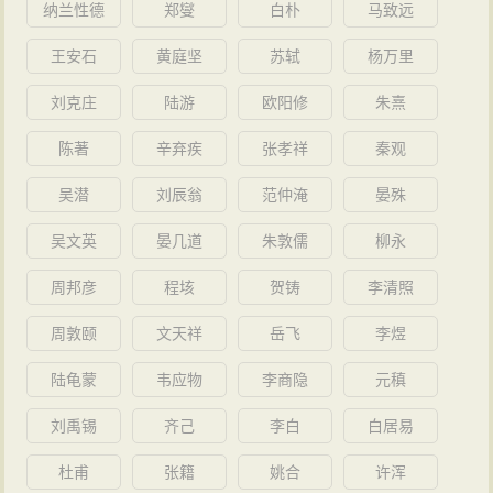
说：“楚国如果能和齐国绝交，秦国愿意献出商、于一带
纳兰性德
郑燮
白朴
马致远
六百多里土地。”屈原极力劝谏，但是楚王不听，楚怀王
王安石
黄庭坚
苏轼
杨万里
听信张仪的，就把相印授予人，跟张仪去秦国受地。张
刘克庄
陆游
欧阳修
朱熹
仪回秦国后装病，三个月不见楚使。怀王以为张仪怪他
和齐国断绝关系不够坚决，又派人去辱骂齐王一通。齐
陈著
辛弃疾
张孝祥
秦观
王大怒，断绝了和楚的合纵，反而和秦国联合起来了。
吴潜
刘辰翁
范仲淹
晏殊
这时张仪才出面对楚使说：“您为什么不接受土地呢？从
吴文英
晏几道
朱敦儒
柳永
某地到某地，广袤六里。”六百里变成了六里，楚使很生
气，回来报告楚怀王，怀王大怒，先后两次兴师伐秦于
周邦彦
程垓
贺铸
李清照
汉北楚古都丹阳（今河南西峡、淅川一带），结果都被
周敦颐
文天祥
岳飞
李煜
秦打败，丧失八万军队，大将军屈丐、裨将军逢侯丑等
陆龟蒙
韦应物
李商隐
元稹
70余人被秦军俘虏，汉中郡沦陷，史称“丹阳之战”。随
后，秦又遣军攻取楚地汉中（今陕西汉中）600里地，置
刘禹锡
齐己
李白
白居易
汉中郡。
杜甫
张籍
姚合
许浑