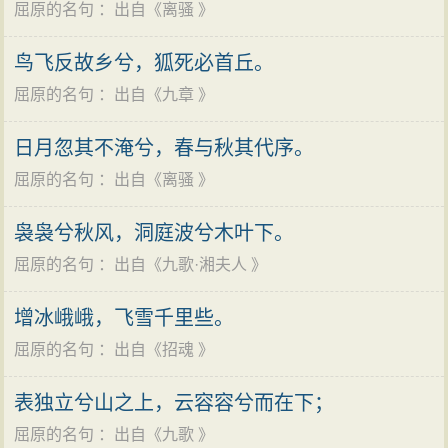
所说的“太仆”，据《周礼·太仆》载：“太仆，掌王正之服
屈原的名句
：出自《
离骚
》
意境之中。如《离骚》写他向重华陈辞之后御风而行，
位，出入王之大命。掌诸侯之复逆。”为此，姚小鸥说：
他先叩天宫，帝阍闭门不纳；他又下求佚女，佚女恰巧
鸟飞反故乡兮，狐死必首丘。
“《周礼》中‘太仆’一职为下大夫，其爵位并不高，但职掌
不在那里；他去向宓妃求爱，宓妃却对他无礼；他欲求
屈原的名句
：出自《
九章
》
甚为重要。”并认为“左徒之职约与《周礼》中的‘太仆’相
简狄和二姚，又苦于没有好的媒人去通消息。这种上天
当”。
日月忽其不淹兮，春与秋其代序。
入地的幻想与追求反映了屈原在现实中对理想的苦苦探
8、王一军说：左徒即楚怀王左司徒。王一军在《屈
屈原的名句
：出自《
离骚
》
求。此外如《九歌》、《天问》等还采用大量神话和历
原左徒即左司徒考》（《现代语文》2010年第8期）中指
史传说为素材，其想象之大胆、丰富 ，古今罕有。
出司马迁《史记》中的屈原为楚怀王左徒即左司徒之略
袅袅兮秋风，洞庭波兮木叶下。
除此之外，屈原的作品还以一系列比兴手法来表情
写。根据《屈平列传》中的相关记述，屈原所任职务即
屈原的名句
：出自《
九歌·湘夫人
》
达意。如他以鲜花、香草来比喻品行高洁的君子；以臭
起草宪令接遇宾客应对诸侯与《周官书》所规定的大小
物、萧艾比喻奸佞或变节的小人；以佩带香草来象征诗
增冰峨峨，飞雪千里些。
司徒职守相近。楚人尚右，故右司徒为正，左司徒为
人的品德修养 。这种“香草美人”的比兴手法，使现实中的
屈原的名句
：出自《
招魂
》
副，所以楚君以左右司徒以取代《周官书》的大小司徒
忠奸、美丑、善恶形成鲜明对照，产生了言简意赅、言
之名称。
表独立兮山之上，云容容兮而在下；
有尽而意无穷的艺术效果。
变法改革
屈原的名句
：出自《
九歌
》
屈原是中国文学史上第一位伟大的爱国诗人。是浪