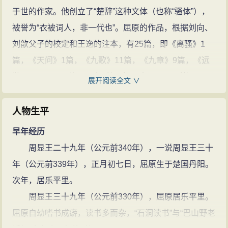
主义诗歌的奠基者，在楚国民歌的基
于世的作家。他创立了“楚辞”这种文体（也称“骚体”），
础上创造了新的诗歌体裁楚辞。他创
被誉为“衣被词人，非一代也”。屈原的作品，根据刘向、
造的“楚辞”文体在中国文学史上独树
刘歆父子的校定和王逸的注本，有25篇，即《离骚》1
一帜，与《诗经》并称“风骚”二体，
篇，《天问》1篇，《九歌》11篇，《九章》9篇，《远
对后世诗歌创作产生积极影响。
屈
游》《卜居》《渔父》各1篇。据《史记·屈原列传》司马
展开阅读全文 ∨
原的诗文(22篇)
屈原的名句(16条)
迁语，还有《招魂》1篇。有些学者认为《大招》也是屈
原作品；但也有人怀疑《远游》以下诸篇及《九章》中
人物生平
若干篇章非出自屈原手笔。据郭沫若先生考证，屈原作
早年经历
品，共流传下来23篇。其中《九歌》11篇，《九章》9
周显王二十九年（公元前340年），一说周显王三十
篇，《离骚》、《天问》、《招魂》各一篇。
年（公元前339年），正月初七日，屈原生于楚国丹阳。
大体说来，《离骚》《天问》《九歌》可以作为屈
次年，居乐平里。
原作品三种类型的代表。《九章》《远游》《卜居》
周显王三十九年（公元前330年），屈原居乐平里。
《渔父》《招魂》《大招》，其内容与风格可与《离
屈原自幼嗜书成癖，读书多而杂，“石洞读书”与“巴山野老
骚》列为一组，大都是有事可据，有义可陈，