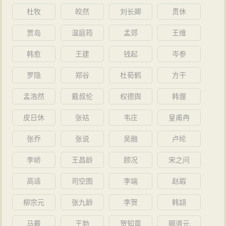
周赧王三年（公元前312年），楚国发兵反击，在蓝
杜牧
皎然
刘长卿
贯休
田（今陕西蓝田一带）大败。韩、魏趁机偷袭楚国至邓
贾岛
温庭筠
孟郊
王维
（今河南邓州），楚国军队兵畏惧，从秦国回归。韩宣
王死，在位二十一年。子襄王仓立。孟轲议定在周赧王
韩愈
王建
钱起
岑参
三年离开齐国。孟轲主张“性善”，劝齐宣王行仁政，劝滕
罗隐
郑谷
杜荀鹤
方干
文公行“井田”，均因为迂阔难行，不受两国采纳。怀王重
孟浩然
戴叔伦
权德舆
韩偓
新启用屈原，让他出使齐国，目的是让齐楚两国缔结新
的联盟。
皮日休
张祜
韦庄
皇甫冉
周赧王四年（公元前311年），秦惠文王更元十四
张乔
张说
吴融
卢纶
年，攻取楚召陵。惠文王愿分汉中之半给楚，与楚结
李峤
王昌龄
顾况
宋之问
盟。楚怀王比起汉中的土地，更想要获得张仪。张仪来
到楚国，由于重金贿赂了靳尚，并得到楚怀王宠姬郑袖
高适
司空图
李端
赵嘏
进言，得到释放回到秦国。秦惠文王死，在位共二十七
柳宗元
张九龄
李贺
韩翃
年。子武王荡立。屈原出使齐国，回来楚国的时候张仪
马戴
王勃
贺知章
郦道元