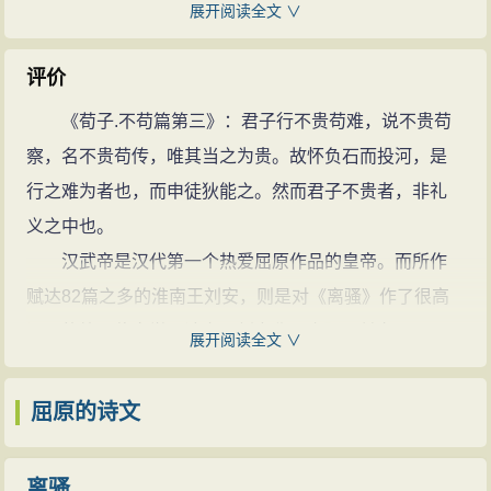
授经”当在这一年的时间。
展开阅读全文 ∨
重在表现作者内心的情愫。《离骚》是屈原以自己
周显王四十年（公元前329年），居乐平里。屈原虽
的理想、遭遇、痛苦、热情以至整个生命所熔铸而成的
出身贵族，但因自幼生活在民众之中，加以家庭的良好
评价
宏伟诗篇，其中闪耀着鲜明的个性光辉，是屈原全部创
影响，故而十分同情贫穷的百姓，从这时起，小小年纪
《荀子.不苟篇第三》：君子行不贵苟难，说不贵苟
作的重点。《天问》是屈原根据神话、传说材料创作的
便做了许多体恤民众的好事，博得了众口一词的赞誉。
察，名不贵苟传，唯其当之为贵。故怀负石而投河，是
诗篇，着重表现作者的学术造诣及其历史观和自然观。
初露才华
行之难为者也，而申徒狄能之。然而君子不贵者，非礼
《九歌》是楚国祀神乐曲，经屈原加工、润色而成，在
周显王四十八年（公元前321年），秦军犯境，屈原
义之中也。
人物感情的抒发和环境气氛的描述上，充满浓厚的生活
组织乐平里的青年奋力抗击，他一方面居高临下地对青
汉武帝是汉代第一个热爱屈原作品的皇帝。而所作
气息。然而是代人或代神表述，并非作者自我抒情，它
年们进行思想教育，一方面巧用各种战术，机智果敢地
赋达82篇之多的淮南王刘安，则是对《离骚》作了很高
更多地显示了南楚文学传统的痕迹。《离骚》一组，
给敌人以沉重打击，一展其非凡才华。
评价的第一位文学理论家。刘安称《离骚》兼有《国
《九歌》一组，构成了屈原作品的基本风格。
展开阅读全文 ∨
周慎靓王元年（公元前320年），仲春三月，屈原应
风》、《小雅》之长，它体现了屈原“浮游尘埃之外”的人
理想
怀王之召出山进京，这一年他在鄂渚为县丞。
格风范，可“与日月争光”。其后，司马迁为屈原作传，不
屈原的诗文
屈原的作品是他坚持“美政”理想，与腐朽的楚国贵族
周慎靓王二年（公元前319年），升任楚怀王左徒。
仅照录了刘安的这些警句，还进一步把《离骚》和孔子
集团进行斗争的实录。他的“美政”理想表现在作品中，就
这一年的深秋，屈原首次使齐。
删定《春秋》相提并论。他称前者“其文约，其辞微，其
是“举贤而授能兮，循绳墨而不颇”(《离骚》)。所谓“举贤
离骚