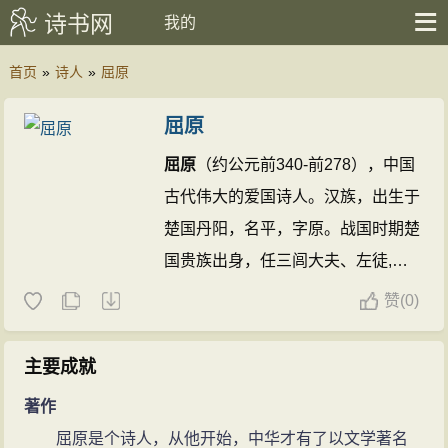
诗书网
我的
首页
»
诗人
»
屈原
屈原
屈原
（约公元前340-前278），中国
古代伟大的爱国诗人。汉族，出生于
楚国丹阳，名平，字原。战国时期楚
国贵族出身，任三闾大夫、左徒,兼
管内政外交大事。公元前278年秦将
赞
(
0)
白起一举攻破楚国首都郢都。忧国忧
民的
屈原
在长沙附近汩罗江怀石自
主要成就
杀，端午节据说就是他的忌日。他写
著作
下许多不朽诗篇，成为中国古代浪漫
屈原是个诗人，从他开始，中华才有了以文学著名