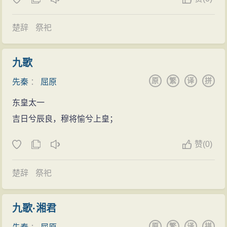
遗实为言官，可以上书言事而无实权，唐代的拾遗官阶
里反映了现实社会中的种种矛盾，尤以揭露楚国的黑暗
只是“从八品上”，同《史记》中的所述屈原所从事的政治
政治最为深刻。
楚辞
祭祀
活动不相称。陆侃如《屈原评传》说：“左徒是左右拾遗
屈原作品的风貌和《诗经》明显不同。这与长江流
之类的官，仅次于令尹。”
域的民风和黄河流域的民风不同有关。当时，北方早已
九歌
2、林庚说：左徒是太傅之类的官。林庚《民族诗人
进入宗法社会，而楚地尚有氏族社会的遗风，民性强
原
繁
译
拼
先秦
：
屈原
屈原传》所附《四注·说左徒》一文中，在引《史记》关
悍，思想活泼，不为礼法所拘。所以，抒写男女情思、
于春申君为楚之亲信，任左徒再升令尹的记述后说：“左
东皇太一
志士爱国是如此直切，而使用的材料，又是如此丰富，
徒所以说是宫廷的亲信，因为是亲信，所以侍从太子，
吉日兮辰良，穆将愉兮上皇；
什么都可以奔入笔底。写人神之恋，写狂怪之士，写远
其情形大约如贾谊之为‘长沙王傅’，秦因此也称黄歇为‘太
古历史传说，写与天神鬼怪游观，一切神都具有民间普
赞
(
0)
子之傅’。”
通的人性，神也不过是超出常人的人而已。它们使作品
3、游国恩说：左徒是令尹的副职。游国恩在《屈
楚辞
祭祀
显得色泽艳丽，情思馥郁，气势奔放。这样的作品，表
原》一书中说，据《史记·楚世家》：“考烈王以左徒为令
现了与北方文学不同的特色。从体制上看，屈原以前的
尹，封以吴，号春申君。”因此认为左徒之职似乎仅次于
诗歌，不管是《诗经》或南方民歌，大多是短篇，而屈
九歌·湘君
地位最高的令尹，也许就是令尹的副职。
原发展为长篇巨制。《离骚》一篇就有2 400多字。在表
原
繁
译
拼