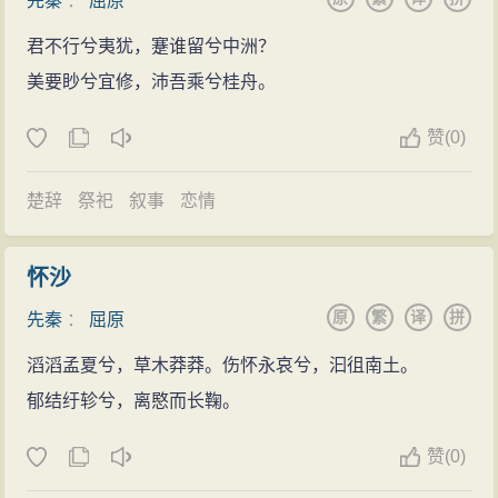
先秦
：
屈原
4、赵逵夫说：左徒是行人。赵逵夫在《屈原与他的
现手法上，屈原把赋、比、兴巧妙地糅合成一体，大量
时代》中有《左徒·征尹·行人·辞赋》一文。在该文中，他
君不行兮夷犹，蹇谁留兮中洲？
运用“香草美人”的比兴手法，把抽象的品德、意识和复杂
从出土的文物及相关资料进行考证，认为“徒”、“尹”二字
美要眇兮宜修，沛吾乘兮桂舟。
的现实关系生动形象地表现出来。
是双声假借。并举《离骚》“济沅湘以南征”，《九歌》“驾
在语言形式上，屈原的作品形式上参差错落、灵活
赞
(
0)
飞龙兮北征”，又引《尔雅·释者》：“征，行也。”说“征尹”
多变；语言上采用了大量楚地方言，极富于乡土气息；
之取义，同于中原国家所谓“行人”，是指负责外交的官
楚辞
祭祀
叙事
恋情
其方言土语大都经过提炼，辞藻华美，传神状貌，极富
员。
于表现力。 屈原作品突破了《诗经》以四字句为主的格
5、汤炳正说：左徒是左登徒。汤炳正在《屈赋新探·
局，每句五、六、七、八、九字不等，也有三字、十字
怀沙
左徒与登徒》一文中认为，曾侯乙墓出土的竹简上记载
句的，句法参差错落，灵活多变；句中句尾多用“兮”字，
原
繁
译
拼
先秦
：
屈原
的官职有“左登徒”、“右登徒”字是古代典籍中“升”字的通假
以及“之”“于”“乎”“夫”“而”等虚字，用来协调音节，造成起
字，“升”字古音跟“登”字完全相同，并且互相通假，因
滔滔孟夏兮，草木莽莽。伤怀永哀兮，汩徂南土。
伏回宕、一唱三叹的韵致。总之，他的作品从内容到形
此，“左徒”是“左登徒”的省称，在楚国朝廷上属于大夫级
郁结纡轸兮，离愍而长鞠。
式都有巨大的创造性。
别。同时，汤炳正也对“左徒”的职掌进行了说明，认为“左
屈原作品，在楚人建立汉王朝定都关中后，便产生
赞
(
0)
徒”虽兼管内政、外交，但从《屈原列传》，尤其是《春
了更大的影响，“楚辞”的不断传习、发展，北方的文学逐