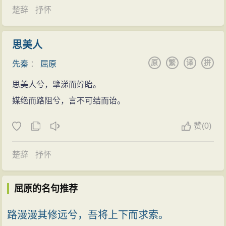
申君列传》的记述来看，他们的主要活动都在外交方
楚辞
抒怀
渐楚化。新兴的五、七言诗都和楚骚有关。汉代的赋作
面。如屈原的几次使齐及其与张仪的斗争等方面都可以
家无不受“楚辞”影响，汉以后“绍骚”之作，历代都有，作
证实。
者往往用屈原的诗句抒发自己胸中的块垒，甚至用屈原
思美人
6、聂石樵说：左徒是仅次于宰相的官。聂石樵《屈
的遭遇自喻，这是屈原文学的直接发展。此外，以屈原
原
繁
译
拼
先秦
：
屈原
原论稿》说：“令尹就是宰相，可见左徒是仅次于宰相的
生平事迹为题材的诗、歌、词、曲、戏剧、琴辞、大
官。”詹安泰在《屈原》一书中认为：“我们根据后来春申
思美人兮，擥涕而竚眙。
曲、话本等，绘画艺术中如屈原像、《九歌图》、《天
君、黄歇以左徒为令尹，就可以看出，左徒在当时是一
媒绝而路阻兮，言不可结而诒。
问图》等，也难以数计。所以鲁迅称屈原作品“逸响伟
个仅次于令尹（宰相）的高官。”并说：“左徒升级就可以
辞，卓绝一世”，“其影响于后来之文章， 乃甚或在《三百
赞
(
0)
做令尹。”
篇》（《诗经》）以上”（鲁迅《汉文学史纲要》）。
7、姚小鸥说：左徒是太仆之类的官。姚小鸥在
楚辞
抒怀
著名诗人郭沫若曾为其编剧《雷电颂》，以纪念其事
《〈离骚〉“先路”与屈原早期经历的再认识》一文中，考
迹。
证《离骚》“来吾道夫先路”的“路”就是“辂”，是楚王的乘
屈原的名句推荐
作品风格
舆，与下文“恐皇舆之败绩”相合。进而考证了“左徒”的职
屈原的作品充满了积极的浪漫主义精神。其主要表
掌，认为“左徒”是相当于后世“太仆”一类的官职。姚小鸥
路漫漫其修远兮，吾将上下而求索。
现是他将对理想的热烈追求融入了艺术的想象和神奇的