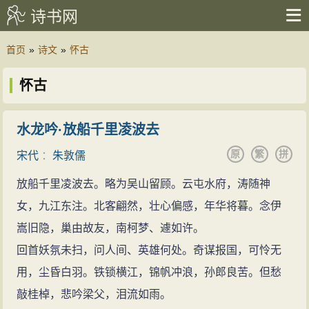
诗书网
首页
»
诗文
»
怀古
怀古
水龙吟·放船千里凌波去
原
繁
拼
宋代
：
朱敦儒
放船千里凌波去。略为吴山留顾。云屯水府，涛随神
女，九江东注。北客翩然，壮心偏感，年华将暮。念伊
嵩旧隐，巢由故友，南柯梦、遽如许。
回首妖氛未扫，问人间、英雄何处。奇谋报国，可怜无
用，尘昏白羽。铁锁横江，锦帆冲浪，孙郎良苦。但愁
敲桂棹，悲吟梁父，泪流如雨。