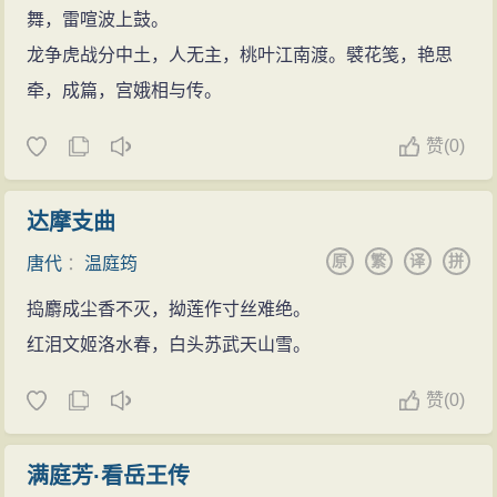
舞，雷喧波上鼓。
龙争虎战分中土，人无主，桃叶江南渡。襞花笺，艳思
牵，成篇，宫娥相与传。
赞
(
0)
达摩支曲
原
繁
译
拼
唐代
：
温庭筠
捣麝成尘香不灭，拗莲作寸丝难绝。
红泪文姬洛水春，白头苏武天山雪。
赞
(
0)
满庭芳·看岳王传