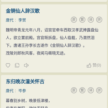
金铜仙人辞汉歌
原
繁
译
拼
唐代
：
李贺
魏明帝青龙元年八月，诏宫官牵车西取汉孝武捧露盘仙
人，欲立置前殿。宫官既拆盘，仙人临载，乃潸然泪
下。唐诸王孙李长吉遂作《金铜仙人辞汉歌》。
茂陵刘郎秋风客，夜闻马嘶晓无迹。
赞
(
0)
东归晚次潼关怀古
原
繁
译
拼
唐代
：
岑参
暮春别乡树，晚景低津楼，