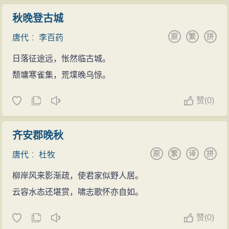
秋晚登古城
原
繁
拼
唐代
：
李百药
日落征途远，怅然临古城。
颓墉寒雀集，荒堞晚乌惊。
赞
(
0)
齐安郡晚秋
原
繁
译
拼
唐代
：
杜牧
柳岸风来影渐疏，使君家似野人居。
云容水态还堪赏，啸志歌怀亦自如。
赞
(
0)