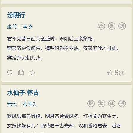
汾阴行
原
繁
拼
唐代
：
李峤
君不见昔日西京全盛时，汾阴后土亲祭祀。
斋宫宿寝设储供，撞钟鸣鼓树羽旂。汉家五叶才且雄，
宾延万灵朝九戎。
赞
(
0)
水仙子·怀古
原
繁
译
拼
元代
：
张可久
秋风远塞皂雕旗，明月高台金凤杯。红妆肯为苍生计，
女妖娆能有几？两蛾眉千古光辉：汉和番昭君去，越吞