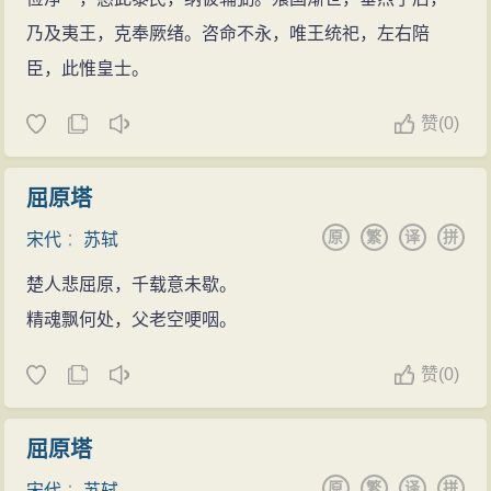
乃及夷王，克奉厥绪。咨命不永，唯王统祀，左右陪
臣，此惟皇士。
赞
(
0)
屈原塔
原
繁
译
拼
宋代
：
苏轼
楚人悲屈原，千载意未歇。
精魂飘何处，父老空哽咽。
赞
(
0)
屈原塔
原
繁
译
拼
宋代
：
苏轼