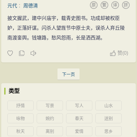
原
繁
译
拼
元代
：
周德清
披文握武，建中兴庙宇，载青史图书。功成却被权臣
妒，正落奸谋。闪杀人望旌节中原士夫，误杀人弃丘陵
南渡銮舆。钱塘路，愁风怨雨，长是洒西湖。
赞
(
0)
下一页
类型
抒情
写景
写人
山水
咏物
婉约
春天
送别
秋天
离别
爱情
思乡