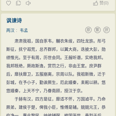
赞
(
0)
讽谏诗
原
繁
拼
两汉
：
韦孟
肃肃我祖，国自豕韦，黼衣朱绂，四牡龙旂。彤弓
斯征，抚宁遐荒，总齐群邦，以翼大商，迭披大彭，勋
绩惟光。至于有周，历世会同。王赧听谮，实绝我邦。
我邦既绝，厥政斯逸，赏罚之行，非由王室。庶尹群
后，靡扶靡卫，五服崩离，宗周以队。我祖斯微，迁于
彭城，在予小子，勤诶厥生，厄此嫚秦，耒耜以耕。悠
悠嫚秦，上天不宁，乃眷南顾，授汉于京。
于赫有汉，四方是征，靡适不怀，万国逌平。乃命
厥弟，建侯于楚，俾我小臣，惟傅是辅。兢兢元王，恭
俭净一，惠此黎民，纳彼辅弼。飨国渐世，垂烈于后，