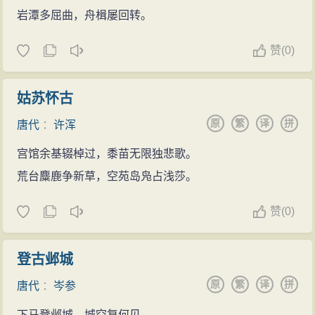
岩潭多屈曲，舟楫屡回转。
赞
(
0)
姑苏怀古
原
繁
译
拼
唐代
：
许浑
宫馆余基辍棹过，黍苗无限独悲歌。
荒台麋鹿争新草，空苑岛凫占浅莎。
赞
(
0)
登古邺城
原
繁
译
拼
唐代
：
岑参
下马登邺城，城空复何见。