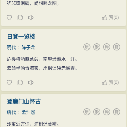
犹悲堕泪碣，尚想卧龙图。
赞
(
0)
日登一览楼
原
繁
译
拼
明代
：
陈子龙
危楼樽酒赋蒹葭，南望潇湘水一涯。
云麓半涵青海雾，岸枫遥映赤城霞。
赞
(
0)
登鹿门山怀古
原
繁
译
拼
唐代
：
孟浩然
沙禽近方识，浦树遥莫辨。