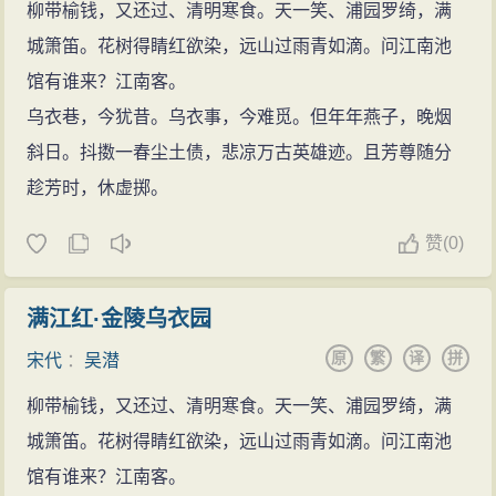
柳带榆钱，又还过、清明寒食。天一笑、浦园罗绮，满
城箫笛。花树得睛红欲染，远山过雨青如滴。问江南池
馆有谁来？江南客。
乌衣巷，今犹昔。乌衣事，今难觅。但年年燕子，晚烟
斜日。抖擞一春尘土债，悲凉万古英雄迹。且芳尊随分
趁芳时，休虚掷。
赞
(
0)
满江红·金陵乌衣园
原
繁
译
拼
宋代
：
吴潜
柳带榆钱，又还过、清明寒食。天一笑、浦园罗绮，满
城箫笛。花树得睛红欲染，远山过雨青如滴。问江南池
馆有谁来？江南客。