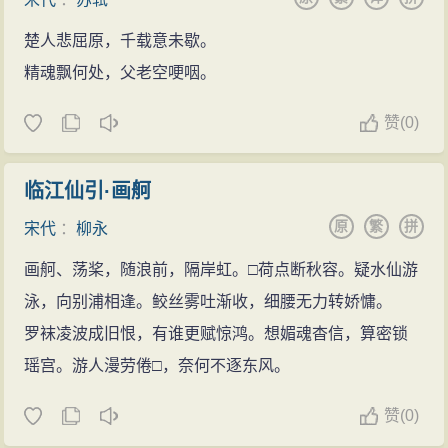
楚人悲屈原，千载意未歇。
精魂飘何处，父老空哽咽。
赞
(
0)
临江仙引·画舸
原
繁
拼
宋代
：
柳永
画舸、荡桨，随浪前，隔岸虹。□荷点断秋容。疑水仙游
泳，向别浦相逢。鲛丝雾吐渐收，细腰无力转娇慵。
罗袜凌波成旧恨，有谁更赋惊鸿。想媚魂杳信，算密锁
瑶宫。游人漫劳倦□，奈何不逐东风。
赞
(
0)