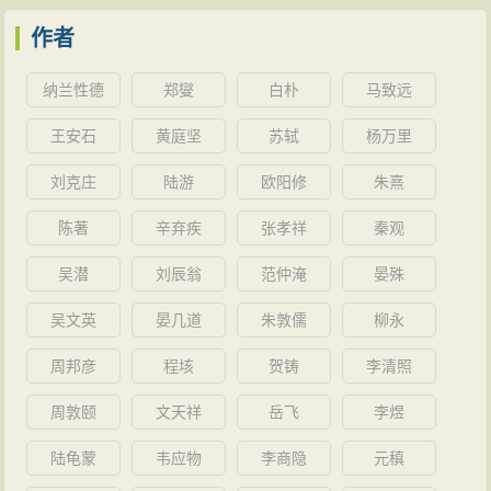
作者
纳兰性德
郑燮
白朴
马致远
王安石
黄庭坚
苏轼
杨万里
刘克庄
陆游
欧阳修
朱熹
陈著
辛弃疾
张孝祥
秦观
吴潜
刘辰翁
范仲淹
晏殊
吴文英
晏几道
朱敦儒
柳永
周邦彦
程垓
贺铸
李清照
周敦颐
文天祥
岳飞
李煜
陆龟蒙
韦应物
李商隐
元稹