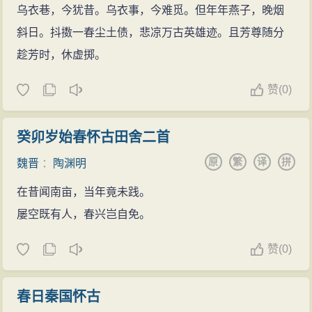
乌衣巷，今犹昔。乌衣事，今难觅。但年年燕子，晚烟
斜日。抖擞一春尘土债，悲凉万古英雄迹。且芳尊随分
趁芳时，休虚掷。
赞
(
0)
癸卯岁始春怀古田舍二首
原
繁
译
拼
魏晋
：
陶渊明
在昔闻南亩，当年竟未践。
屡空既有人，春兴岂自免。
赞
(
0)
春日秦国怀古