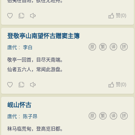
伯夷在首阳，欲往无轻舟。
赞
(
0)
登敬亭山南望怀古赠窦主簿
原
繁
译
拼
唐代
：
李白
敬亭一回首，目尽天南端。
仙者五六人，常闻此游盘。
赞
(
0)
岘山怀古
原
繁
译
拼
唐代
：
陈子昂
秣马临荒甸，登高览旧都。