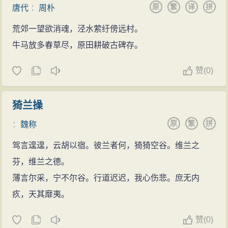
原
繁
译
拼
唐代
：
周朴
荒郊一望欲消魂，泾水萦纡傍远村。
牛马放多春草尽，原田耕破古碑存。
赞
(
0)
猗兰操
原
繁
拼
：
魏称
驾言遑遑，云胡以宿。彼兰者何，猗猗空谷。维兰之
芬，维兰之德。
薄言尔采，宁不尔谷。行道迟迟，我心伤悲。庶无内
疚，天其靡夷。
赞
(
0)