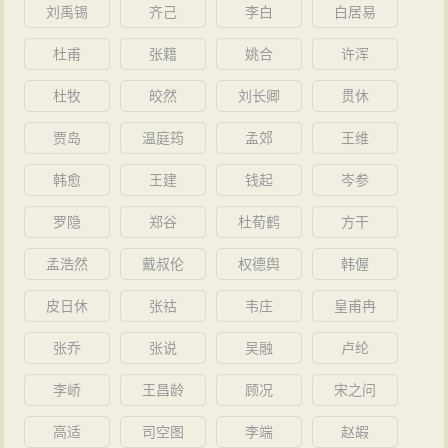
刘禹锡
齐己
李白
白居易
杜甫
张籍
姚合
许浑
杜牧
皎然
刘长卿
贯休
贾岛
温庭筠
孟郊
王维
韩愈
王建
钱起
岑参
罗隐
郑谷
杜荀鹤
方干
孟浩然
戴叔伦
权德舆
韩偓
皮日休
张祜
韦庄
皇甫冉
张乔
张说
吴融
卢纶
李峤
王昌龄
顾况
宋之问
高适
司空图
李端
赵嘏