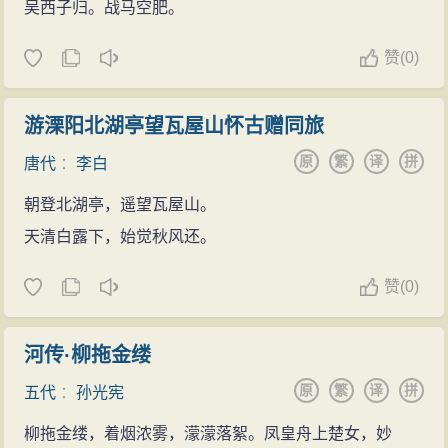
吴西子归。战马空肥。
赞
(
0)
游溧阳北湖亭望瓦屋山怀古赠同旅
原
繁
译
拼
唐代
：
李白
朝登北湖亭，遥望瓦屋山。
天清白露下，始觉秋风还。
赞
(
0)
河传·柳拖金缕
原
繁
译
拼
五代
：
孙光宪
柳拖金缕，着烟浓雾，濛濛落絮。凤皇舟上楚女，妙