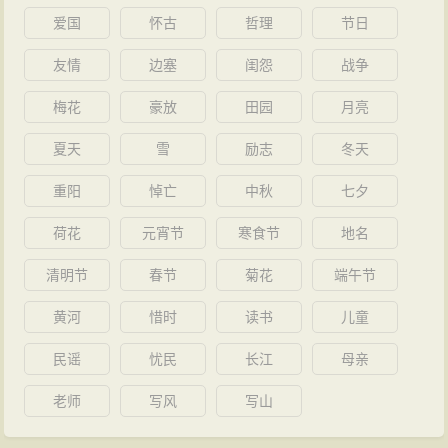
爱国
怀古
哲理
节日
友情
边塞
闺怨
战争
梅花
豪放
田园
月亮
夏天
雪
励志
冬天
重阳
悼亡
中秋
七夕
荷花
元宵节
寒食节
地名
清明节
春节
菊花
端午节
黄河
惜时
读书
儿童
民谣
忧民
长江
母亲
老师
写风
写山