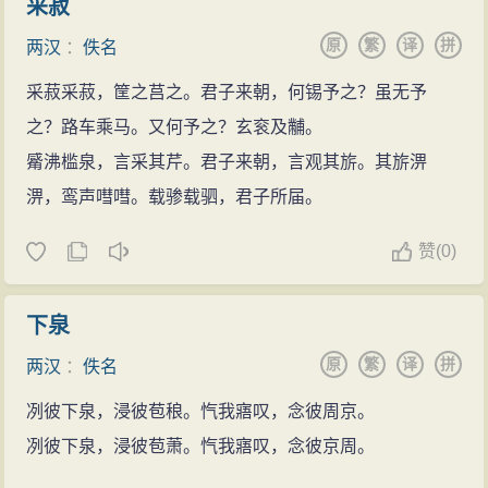
采菽
原
繁
译
拼
两汉
：
佚名
采菽采菽，筐之莒之。君子来朝，何锡予之？虽无予
之？路车乘马。又何予之？玄衮及黼。
觱沸槛泉，言采其芹。君子来朝，言观其旂。其旂淠
淠，鸾声嘒嘒。载骖载驷，君子所届。
赞
(
0)
下泉
原
繁
译
拼
两汉
：
佚名
冽彼下泉，浸彼苞稂。忾我寤叹，念彼周京。
冽彼下泉，浸彼苞萧。忾我寤叹，念彼京周。