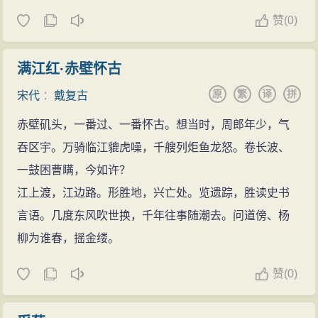
赞
(
0)
满江红·赤壁怀古
原
繁
译
拼
宋代
：
戴复古
赤壁矶头，一番过、一番怀古。想当时，周郎年少，气
吞区宇。万骑临江貔虎噪，千艘列炬鱼龙怒。卷长波、
一鼓困曹瞒，今如许？
江上渡，江边路。形胜地，兴亡处。览遗踪，胜读史书
言语。几度东风吹世换，千年往事随潮去。问道傍、杨
柳为谁春，摇金缕。
赞
(
0)