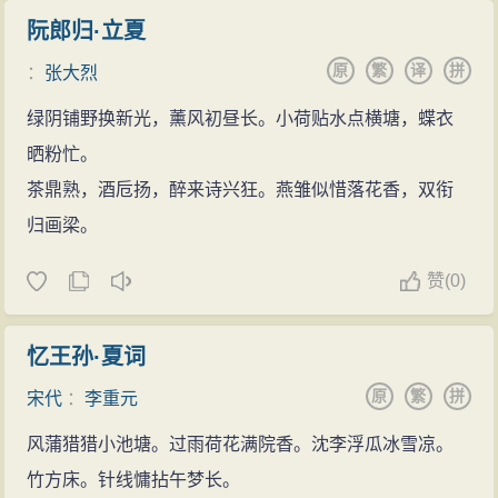
阮郎归·立夏
原
繁
译
拼
：
张大烈
绿阴铺野换新光，薰风初昼长。小荷贴水点横塘，蝶衣
晒粉忙。
茶鼎熟，酒卮扬，醉来诗兴狂。燕雏似惜落花香，双衔
归画梁。
赞
(
0)
忆王孙·夏词
原
繁
拼
宋代
：
李重元
风蒲猎猎小池塘。过雨荷花满院香。沈李浮瓜冰雪凉。
竹方床。针线慵拈午梦长。