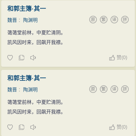
和郭主簿·其一
原
繁
译
拼
魏晋
：
陶渊明
蔼蔼堂前林，中夏贮清阴。
凯风因时来，回飙开我襟。
赞
(
0)
和郭主簿·其一
原
繁
译
拼
魏晋
：
陶渊明
蔼蔼堂前林，中夏贮清阴。
凯风因时来，回飙开我襟。
赞
(
0)