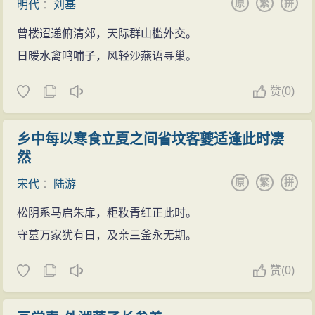
原
繁
拼
明代
：
刘基
曾楼迢递俯清郊，天际群山槛外交。
日暖水禽鸣哺子，风轻沙燕语寻巢。
赞
(
0)
乡中每以寒食立夏之间省坟客夔适逢此时凄
然
原
繁
拼
宋代
：
陆游
松阴系马启朱扉，粔籹青红正此时。
守墓万家犹有日，及亲三釜永无期。
赞
(
0)