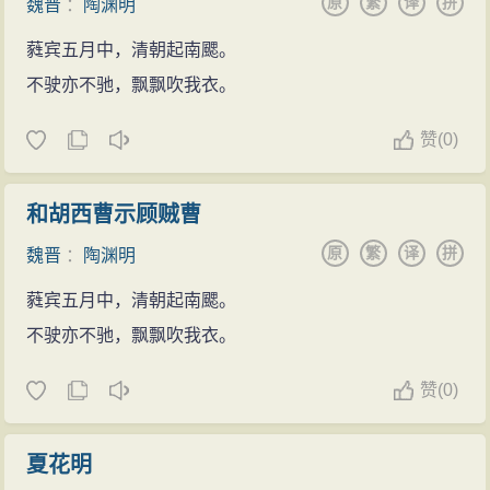
原
繁
译
拼
魏晋
：
陶渊明
蕤宾五月中，清朝起南颸。
不驶亦不驰，飘飘吹我衣。
赞
(
0)
和胡西曹示顾贼曹
原
繁
译
拼
魏晋
：
陶渊明
蕤宾五月中，清朝起南颸。
不驶亦不驰，飘飘吹我衣。
赞
(
0)
夏花明