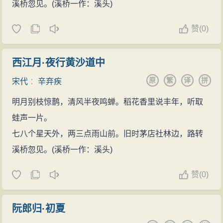
溪桥忽见。(溪桥一作：溪头)
赞
(
0)
西江月·夜行黄沙道中
原
繁
译
拼
宋代
：
辛弃疾
明月别枝惊鹊，清风半夜鸣蝉。稻花香里说丰年，听取
蛙声一片。
七八个星天外，两三点雨山前。旧时茅店社林边，路转
溪桥忽见。(溪桥一作：溪头)
赞
(
0)
阮郎归·初夏