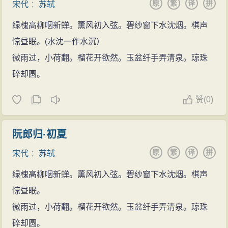
原
繁
译
拼
宋代
：
苏轼
绿槐高柳咽新蝉。薰风初入弦。碧纱窗下水沈烟。棋声
惊昼眠。(水沈一作水沉）
微雨过，小荷翻。榴花开欲然。玉盆纤手弄清泉。琼珠
碎却圆。
赞
(
0)
阮郎归·初夏
原
繁
译
拼
宋代
：
苏轼
绿槐高柳咽新蝉。薰风初入弦。碧纱窗下水沈烟。棋声
惊昼眠。
微雨过，小荷翻。榴花开欲然。玉盆纤手弄清泉。琼珠
碎却圆。