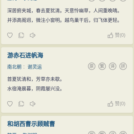
深居俯夹城，春去夏犹清。天意怜幽草，人间重晚晴。
并添高阁迥，微注小窗明。越鸟巢干后，归飞体更轻。
赞
(
0)
游赤石进帆海
原
繁
译
拼
南北朝
：
谢灵运
首夏犹清和，芳草亦未歇。
水宿淹晨暮，阴霞屡兴没。
赞
(
0)
和胡西曹示顾贼曹