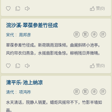
赞
(
0)
浣沙溪·翠葆参差竹径成
原
繁
译
拼
宋代
：
周邦彦
翠葆参差竹径成。新荷跳雨泪珠倾。曲阑斜转小池亭。
风约帘衣归燕急，水摇扇影戏鱼惊。柳梢残日弄微晴。
赞
(
0)
清平乐·池上纳凉
原
繁
译
拼
清代
：
项鸿祚
水天清话，院静人销夏。蜡炬风摇帘不下，竹影半墙如
画。