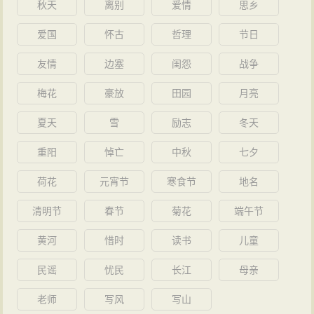
秋天
离别
爱情
思乡
爱国
怀古
哲理
节日
友情
边塞
闺怨
战争
梅花
豪放
田园
月亮
夏天
雪
励志
冬天
重阳
悼亡
中秋
七夕
荷花
元宵节
寒食节
地名
清明节
春节
菊花
端午节
黄河
惜时
读书
儿童
民谣
忧民
长江
母亲
老师
写风
写山