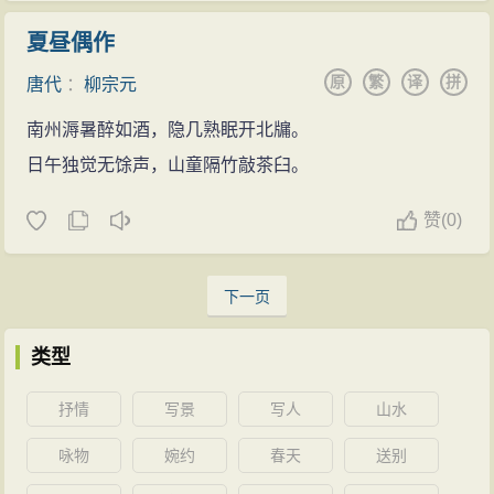
夏昼偶作
原
繁
译
拼
唐代
：
柳宗元
南州溽暑醉如酒，隐几熟眠开北牖。
日午独觉无馀声，山童隔竹敲茶臼。
赞
(
0)
下一页
类型
抒情
写景
写人
山水
咏物
婉约
春天
送别