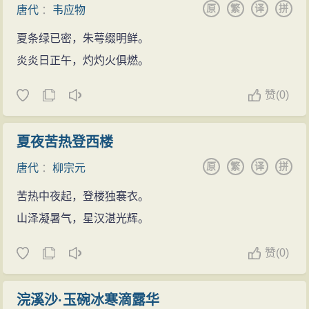
原
繁
译
拼
唐代
：
韦应物
夏条绿已密，朱萼缀明鲜。
炎炎日正午，灼灼火俱燃。
赞
(
0)
夏夜苦热登西楼
原
繁
译
拼
唐代
：
柳宗元
苦热中夜起，登楼独褰衣。
山泽凝暑气，星汉湛光辉。
赞
(
0)
浣溪沙·玉碗冰寒滴露华