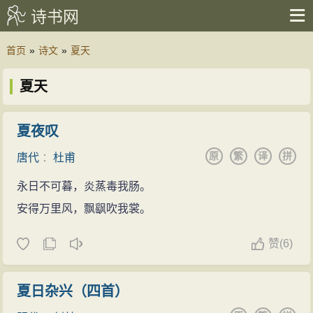
诗书网
首页
»
诗文
»
夏天
夏天
夏夜叹
原
繁
译
拼
唐代
：
杜甫
永日不可暮，炎蒸毒我肠。
安得万里风，飘飖吹我裳。
赞
(
6)
夏日杂兴（四首）