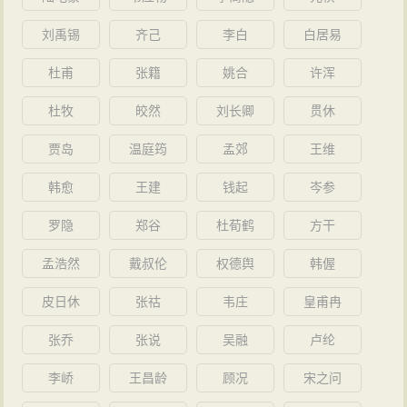
刘禹锡
齐己
李白
白居易
杜甫
张籍
姚合
许浑
杜牧
皎然
刘长卿
贯休
贾岛
温庭筠
孟郊
王维
韩愈
王建
钱起
岑参
罗隐
郑谷
杜荀鹤
方干
孟浩然
戴叔伦
权德舆
韩偓
皮日休
张祜
韦庄
皇甫冉
张乔
张说
吴融
卢纶
李峤
王昌龄
顾况
宋之问