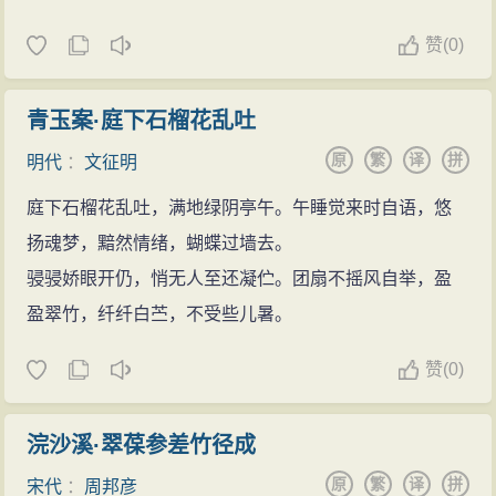
赞
(
0)
青玉案·庭下石榴花乱吐
原
繁
译
拼
明代
：
文征明
庭下石榴花乱吐，满地绿阴亭午。午睡觉来时自语，悠
扬魂梦，黯然情绪，蝴蝶过墙去。
骎骎娇眼开仍，悄无人至还凝伫。团扇不摇风自举，盈
盈翠竹，纤纤白苎，不受些儿暑。
赞
(
0)
浣沙溪·翠葆参差竹径成
原
繁
译
拼
宋代
：
周邦彦