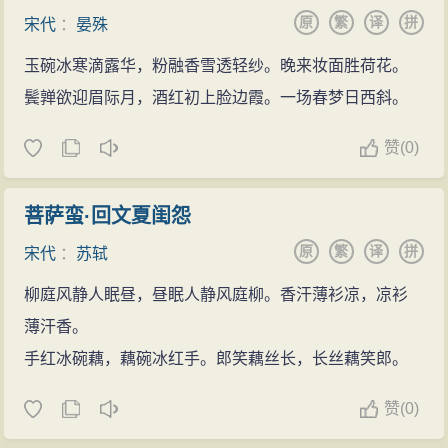
原
繁
译
拼
宋代
：
晏殊
玉碗冰寒滴露华，粉融香雪透轻纱。晚来妆面胜荷花。
鬓亸欲迎眉际月，酒红初上脸边霞。一场春梦日西斜。
赞
(
0)
菩萨蛮·回文夏闺怨
原
繁
译
拼
宋代
：
苏轼
柳庭风静人眠昼，昼眠人静风庭柳。香汗薄衫凉，凉衫
薄汗香。
手红冰碗藕，藕碗冰红手。郎笑藕丝长，长丝藕笑郎。
赞
(
0)