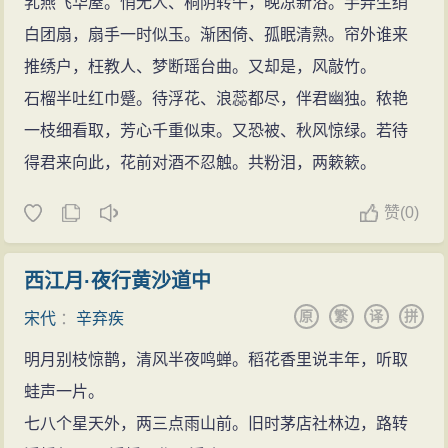
乳燕飞华屋。悄无人、桐阴转午，晚凉新浴。手弄生绡
白团扇，扇手一时似玉。渐困倚、孤眠清熟。帘外谁来
推绣户，枉教人、梦断瑶台曲。又却是，风敲竹。
石榴半吐红巾蹙。待浮花、浪蕊都尽，伴君幽独。秾艳
一枝细看取，芳心千重似束。又恐被、秋风惊绿。若待
得君来向此，花前对酒不忍触。共粉泪，两簌簌。
赞
(
0)
西江月·夜行黄沙道中
原
繁
译
拼
宋代
：
辛弃疾
明月别枝惊鹊，清风半夜鸣蝉。稻花香里说丰年，听取
蛙声一片。
七八个星天外，两三点雨山前。旧时茅店社林边，路转