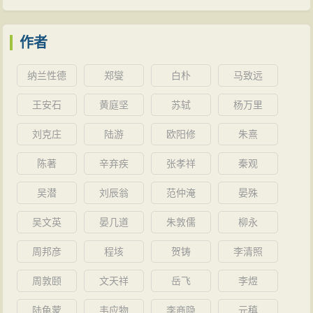
作者
纳兰性德
郑燮
白朴
马致远
王安石
黄庭坚
苏轼
杨万里
刘克庄
陆游
欧阳修
朱熹
陈著
辛弃疾
张孝祥
秦观
吴潜
刘辰翁
范仲淹
晏殊
吴文英
晏几道
朱敦儒
柳永
周邦彦
程垓
贺铸
李清照
周敦颐
文天祥
岳飞
李煜
陆龟蒙
韦应物
李商隐
元稹