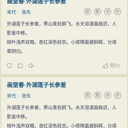
画堂春·外湖莲子长参差
原
繁
译
拼
宋代
：
张先
外湖莲子长参差，霁山青处鸥飞。水天溶漾画桡迟，人
影鉴中移。
桃叶浅声双唱，杏红深色轻衣。小荷障面避斜晖，分得
翠阴归。
赞
(
0)
画堂春·外湖莲子长参差
原
繁
译
拼
宋代
：
张先
外湖莲子长参差，霁山青处鸥飞。水天溶漾画桡迟，人
影鉴中移。
桃叶浅声双唱，杏红深色轻衣。小荷障面避斜晖，分得