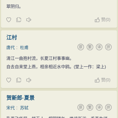
翠阴归。
赞
(
0)
江村
原
繁
译
拼
唐代
：
杜甫
清江一曲抱村流，长夏江村事事幽。
自去自来堂上燕，相亲相近水中鸥。(堂上一作：梁上)
赞
(
0)
贺新郎·夏景
原
繁
译
拼
宋代
：
苏轼