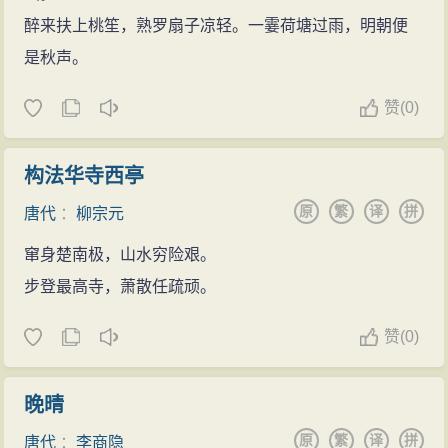
醉来扶上桃笙，熟罗扇子凉轻。一霎荷塘过雨，明朝便
是秋声。
赞
(
0)
构法华寺西亭
原
繁
译
拼
唐代
：
柳宗元
窜身楚南极，山水穷险艰。
步登最高寺，萧散任疏顽。
赞
(
0)
晚晴
原
繁
译
拼
唐代
：
李商隐