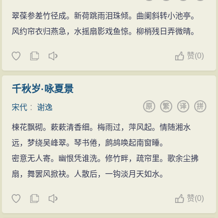
翠葆参差竹径成。新荷跳雨泪珠倾。曲阑斜转小池亭。
风约帘衣归燕急，水摇扇影戏鱼惊。柳梢残日弄微晴。
赞
(
0)
千秋岁·咏夏景
原
繁
译
拼
宋代
：
谢逸
楝花飘砌。蔌蔌清香细。梅雨过，萍风起。情随湘水
远，梦绕吴峰翠。琴书倦，鹧鸪唤起南窗睡。
密意无人寄。幽恨凭谁洗。修竹畔，疏帘里。歌余尘拂
扇，舞罢风掀袂。人散后，一钩淡月天如水。
赞
(
0)